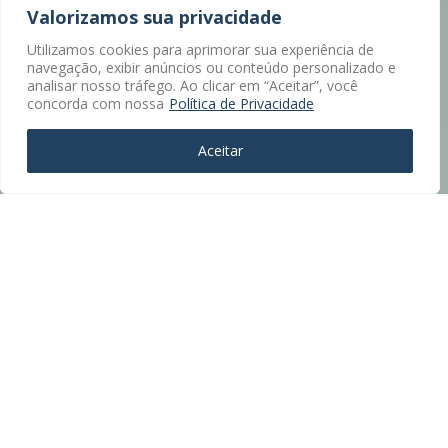
Valorizamos sua privacidade
Utilizamos cookies para aprimorar sua experiência de
navegação, exibir anúncios ou conteúdo personalizado e
analisar nosso tráfego. Ao clicar em “Aceitar”, você
concorda com nossa
Política de Privacidade
Aceitar
Atendimento ❖ Localização Privilegiada
De Castro Sociedade de Advogados
Avenida São Luis, nº 86 – 15º andar
São Paulo-SP
><(((º> 17