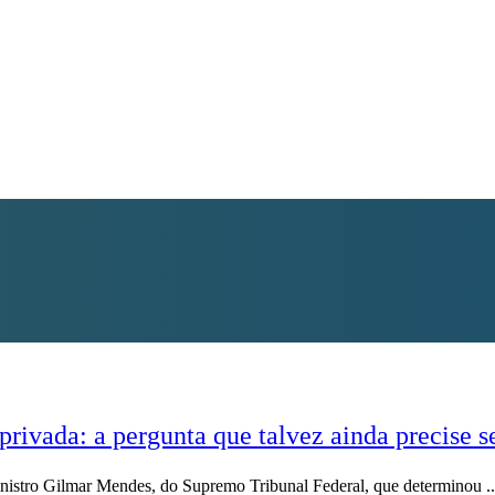
rivada: a pergunta que talvez ainda precise se
inistro Gilmar Mendes, do Supremo Tribunal Federal, que determinou ..