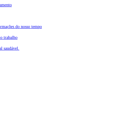
tamento
ormações do nosso tempo
o trabalho
l saudável.
mento ❖ Localização Privi