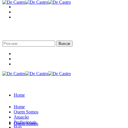
Procurar
por:
Home
Home
Quem Somos
Atuação
Profissionais
Quem Somos
Hub