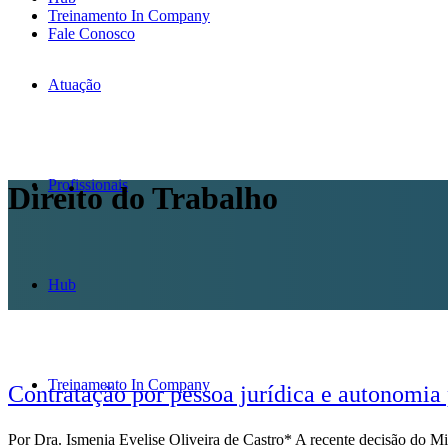
Treinamento In Company
Fale Conosco
Atuação
Profissionais
Direito do Trabalho
Hub
Treinamento In Company
Contratação por pessoa jurídica e autonomia p
Por Dra. Ismenia Evelise Oliveira de Castro* A recente decisão do M