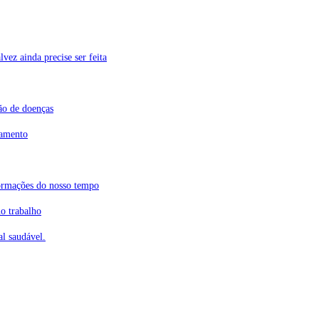
vez ainda precise ser feita
ão de doenças
tamento
ormações do nosso tempo
o trabalho
l saudável.