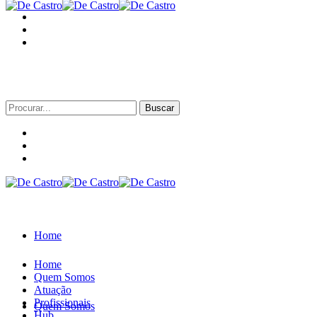
Procurar
por:
Home
Home
Quem Somos
Atuação
Profissionais
Quem Somos
Hub