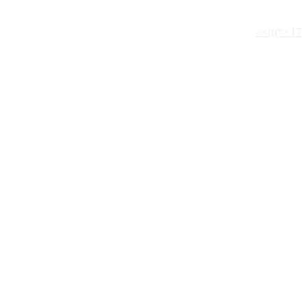
><(((º> 17