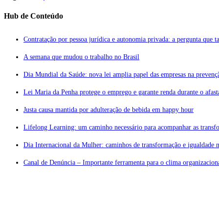
Hub de Conteúdo
Contratação por pessoa jurídica e autonomia privada: a pergunta que tal
A semana que mudou o trabalho no Brasil
Dia Mundial da Saúde: nova lei amplia papel das empresas na prevenç
Lei Maria da Penha protege o emprego e garante renda durante o afas
Justa causa mantida por adulteração de bebida em happy hour
Lifelong Learning: um caminho necessário para acompanhar as transf
Dia Internacional da Mulher: caminhos de transformação e igualdade n
Canal de Denúncia – Importante ferramenta para o clima organizaciona