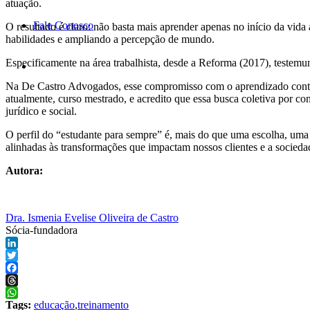
atuação.
Fale Conosco
O resultado é claro: não basta mais aprender apenas no início da vid
habilidades e ampliando a percepção de mundo.
Especificamente na área trabalhista, desde a Reforma (2017), testemu
Na De Castro Advogados, esse compromisso com o aprendizado contínuo
atualmente, curso mestrado, e acredito que essa busca coletiva por
jurídico e social.
O perfil do “estudante para sempre” é, mais do que uma escolha, uma n
alinhadas às transformações que impactam nossos clientes e a socieda
Autora:
Dra. Ismenia Evelise Oliveira de Castro
Sócia-fundadora
LinkedIn
Twitter
Facebook
Threads
WhatsApp
Tags:
educação
,
treinamento