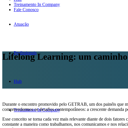
Treinamento In Company
Fale Conosco
Atuação
Profissionais
Lifelong Learning: um caminho
Hub
Durante o encontro promovido pelo GETRAB, um dos painéis que mais
compreendermos os desafios contemporâneos: a crescente demanda pel
Treinamento In Company
Esse conceito se torna cada vez mais relevante diante de dois fatores
constante a maneira como trabalhamos, nos comunicamos e nos relaci