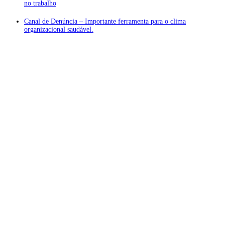
no trabalho
Canal de Denúncia – Importante ferramenta para o clima
organizacional saudável.
Atendimento ❖
Localização Privilegiada
De Castro Sociedade de Advogados
Avenida São Luis, nº 86 – 15º andar