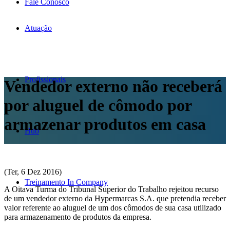
Fale Conosco
Atuação
Profissionais
Vendedor externo não receberá
por aluguel de cômodo por
armazenar produtos em casa
Hub
(Ter, 6 Dez 2016)
Treinamento In Company
A Oitava Turma do Tribunal Superior do Trabalho rejeitou recurso
de um vendedor externo da Hypermarcas S.A. que pretendia receber
valor referente ao aluguel de um dos cômodos de sua casa utilizado
para armazenamento de produtos da empresa.