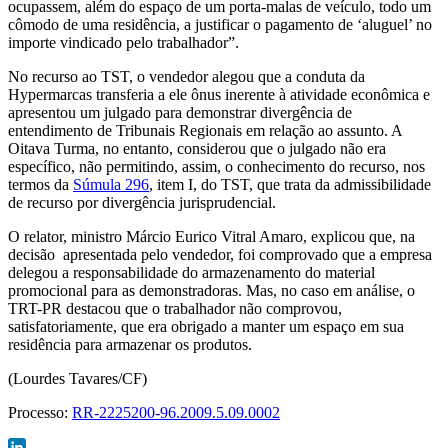
ocupassem, além do espaço de um porta-malas de veículo, todo um
cômodo de uma residência, a justificar o pagamento de ‘aluguel’ no
importe vindicado pelo trabalhador”.
No recurso ao TST, o vendedor alegou que a conduta da
Hypermarcas transferia a ele ônus inerente à atividade econômica e
apresentou um julgado para demonstrar divergência de
entendimento de Tribunais Regionais em relação ao assunto. A
Oitava Turma, no entanto, considerou que o julgado não era
específico, não permitindo, assim, o conhecimento do recurso, nos
termos da
Súmula 296
, item I, do TST, que trata da admissibilidade
de recurso por divergência jurisprudencial.
O relator, ministro Márcio Eurico Vitral Amaro, explicou que, na
decisão apresentada pelo vendedor, foi comprovado que a empresa
delegou a responsabilidade do armazenamento do material
promocional para as demonstradoras. Mas, no caso em análise, o
TRT-PR destacou que o trabalhador não comprovou,
satisfatoriamente, que era obrigado a manter um espaço em sua
residência para armazenar os produtos.
(Lourdes Tavares/CF)
Processo:
RR-2225200-96.2009.5.09.0002