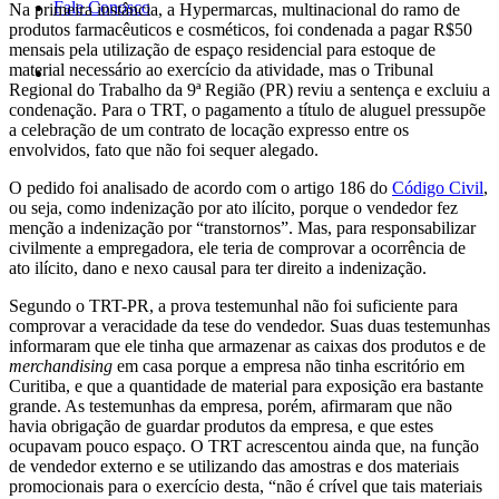
Fale Conosco
Na primeira instância, a Hypermarcas, multinacional do ramo de
produtos farmacêuticos e cosméticos, foi condenada a pagar R$50
mensais pela utilização de espaço residencial para estoque de
material necessário ao exercício da atividade, mas o Tribunal
Regional do Trabalho da 9ª Região (PR) reviu a sentença e excluiu a
condenação. Para o TRT, o pagamento a título de aluguel pressupõe
a celebração de um contrato de locação expresso entre os
envolvidos, fato que não foi sequer alegado.
O pedido foi analisado de acordo com o artigo 186 do
Código Civil
,
ou seja, como indenização por ato ilícito, porque o vendedor fez
menção a indenização por “transtornos”. Mas, para responsabilizar
civilmente a empregadora, ele teria de comprovar a ocorrência de
ato ilícito, dano e nexo causal para ter direito a indenização.
Segundo o TRT-PR, a prova testemunhal não foi suficiente para
comprovar a veracidade da tese do vendedor. Suas duas testemunhas
informaram que ele tinha que armazenar as caixas dos produtos e de
merchandising
em casa porque a empresa não tinha escritório em
Curitiba, e que a quantidade de material para exposição era bastante
grande. As testemunhas da empresa, porém, afirmaram que não
havia obrigação de guardar produtos da empresa, e que estes
ocupavam pouco espaço. O TRT acrescentou ainda que, na função
de vendedor externo e se utilizando das amostras e dos materiais
promocionais para o exercício desta, “não é crível que tais materiais