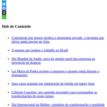
LinkedIn
Twitter
Facebook
Threads
WhatsApp
Hub de Conteúdo
Contratação por pessoa jurídica e autonomia privada: a pergunta que
talvez ainda precise ser feita
A semana que mudou o trabalho no Brasil
Dia Mundial da Saúde: nova lei amplia papel das empresas na
prevenção de doenças
Lei Maria da Penha protege o emprego e garante renda durante o
afastamento
Justa causa mantida por adulteração de bebida em happy hour
Lifelong Learning: um caminho necessário para acompanhar as
transformações do nosso tempo
Dia Internacional da Mulher: caminhos de transformação e igualdade