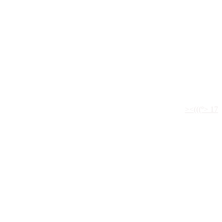
><(((º> 17