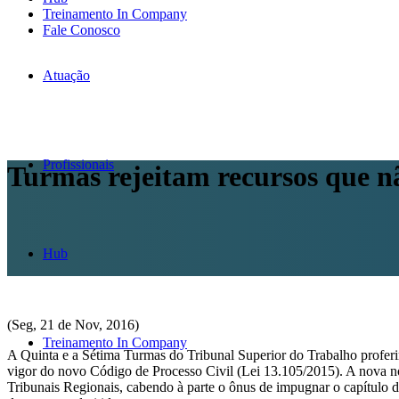
Treinamento In Company
Fale Conosco
Atuação
Profissionais
Turmas rejeitam recursos que n
Hub
(Seg, 21 de Nov, 2016)
Treinamento In Company
A Quinta e a Sétima Turmas do Tribunal Superior do Trabalho profer
vigor do novo Código de Processo Civil (Lei 13.105/2015). A nova no
Tribunais Regionais, cabendo à parte o ônus de impugnar o capítulo