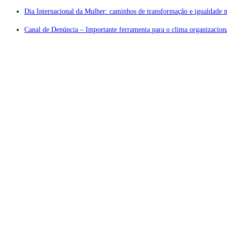
Dia Internacional da Mulher: caminhos de transformação e igualdade n
Canal de Denúncia – Importante ferramenta para o clima organizaciona
Atendi