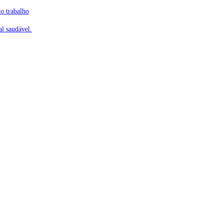
o trabalho
l saudável.
mento ❖ Localização Privi
De Castro Sociedade de Advogados
Avenida São Luis, nº 86 – 15º andar
São Paulo-SP