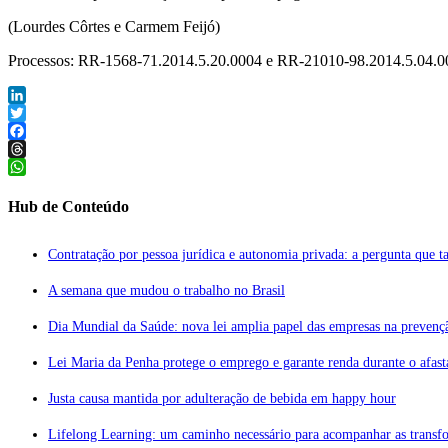
(Lourdes Côrtes e Carmem Feijó)
Processos: RR-1568-71.2014.5.20.0004 e RR-21010-98.2014.5.04.0
LinkedIn
Twitter
Facebook
Threads
WhatsApp
Hub de Conteúdo
Contratação por pessoa jurídica e autonomia privada: a pergunta que tal
A semana que mudou o trabalho no Brasil
Dia Mundial da Saúde: nova lei amplia papel das empresas na prevenç
Lei Maria da Penha protege o emprego e garante renda durante o afas
Justa causa mantida por adulteração de bebida em happy hour
Lifelong Learning: um caminho necessário para acompanhar as transf