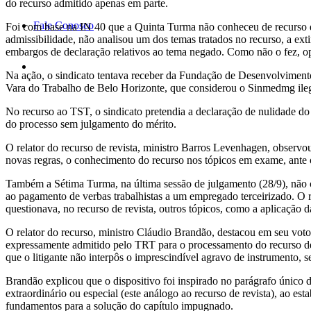
do recurso admitido apenas em parte.
Fale Conosco
Foi com base na IN 40 que a Quinta Turma não conheceu de recurso 
admissibilidade, não analisou um dos temas tratados no recurso, a e
embargos de declaração relativos ao tema negado. Como não o fez, oper
Na ação, o sindicato tentava receber da Fundação de Desenvolvimento 
Vara do Trabalho de Belo Horizonte, que considerou o Sinmedmg ileg
No recurso ao TST, o sindicato pretendia a declaração de nulidade d
do processo sem julgamento do mérito.
O relator do recurso de revista, ministro Barros Levenhagen, observou
novas regras, o conhecimento do recurso nos tópicos em exame, ante o
Também a Sétima Turma, na última sessão de julgamento (28/9), não 
ao pagamento de verbas trabalhistas a um empregado terceirizado. O r
questionava, no recurso de revista, outros tópicos, como a aplicação d
O relator do recurso, ministro Cláudio Brandão, destacou em seu voto
expressamente admitido pelo TRT para o processamento do recurso de 
que o litigante não interpôs o imprescindível agravo de instrumento, s
Brandão explicou que o dispositivo foi inspirado no parágrafo único 
extraordinário ou especial (este análogo ao recurso de revista), ao 
fundamentos para a solução do capítulo impugnado.