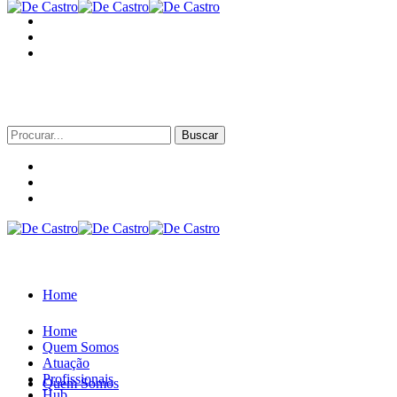
Procurar
por:
Home
Home
Quem Somos
Atuação
Profissionais
Quem Somos
Hub