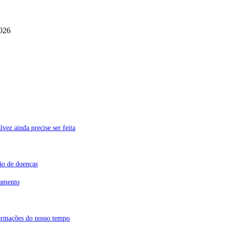
026
vez ainda precise ser feita
ão de doenças
tamento
ormações do nosso tempo