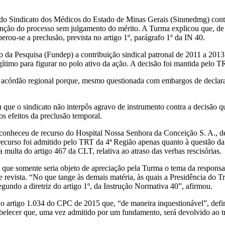
do Sindicato dos Médicos do Estado de Minas Gerais (Sinmedmg) cont
xtinção do processo sem julgamento do mérito. A Turma explicou que, d
ou-se a preclusão, prevista no artigo 1º, parágrafo 1º da IN 40.
da Pesquisa (Fundep) a contribuição sindical patronal de 2011 a 2013.
ítimo para figurar no polo ativo da ação. A decisão foi mantida pelo
o acórdão regional porque, mesmo questionada com embargos de declara
 que o sindicato não interpôs agravo de instrumento contra a decisão q
s efeitos da preclusão temporal.
conheceu de recurso do Hospital Nossa Senhora da Conceição S. A., de
ecurso foi admitido pelo TRT da 4ª Região apenas quanto à questão da r
a multa do artigo 467 da CLT, relativa ao atraso das verbas rescisórias.
 que somente seria objeto de apreciação pela Turma o tema da responsab
revista. “No que tange às demais matéria, às quais a Presidência do 
egundo a diretriz do artigo 1º, da Instrução Normativa 40”, afirmou.
do artigo 1.034 do CPC de 2015 que, “de maneira inquestionável”, defin
estabelecer que, uma vez admitido por um fundamento, será devolvido ao