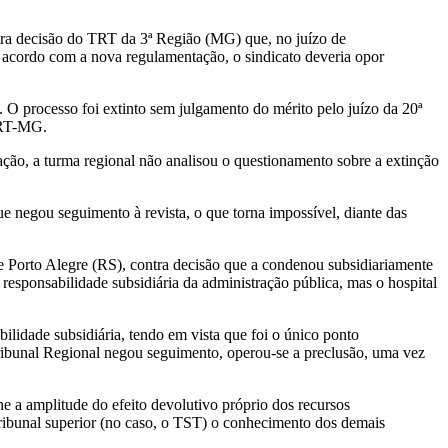
ra decisão do TRT da 3ª Região (MG) que, no juízo de
e acordo com a nova regulamentação, o sindicato deveria opor
 O processo foi extinto sem julgamento do mérito pelo juízo da 20ª
 TRT-MG.
ção, a turma regional não analisou o questionamento sobre a extinção
ue negou seguimento à revista, o que torna impossível, diante das
 Porto Alegre (RS), contra decisão que a condenou subsidiariamente
esponsabilidade subsidiária da administração pública, mas o hospital
ilidade subsidiária, tendo em vista que foi o único ponto
Tribunal Regional negou seguimento, operou-se a preclusão, uma vez
e a amplitude do efeito devolutivo próprio dos recursos
 tribunal superior (no caso, o TST) o conhecimento dos demais