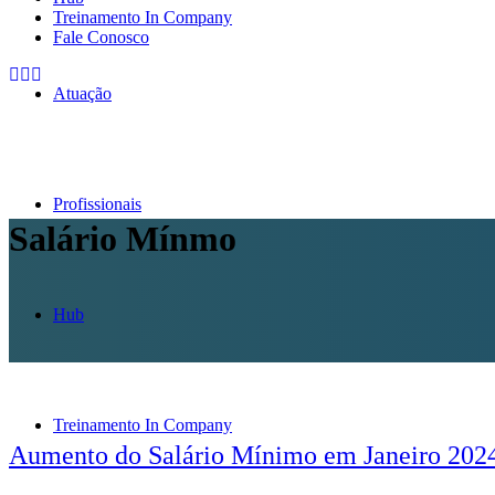
Treinamento In Company
Fale Conosco
Atuação
Profissionais
Salário Mínmo
Hub
Treinamento In Company
Aumento do Salário Mínimo em Janeiro 202