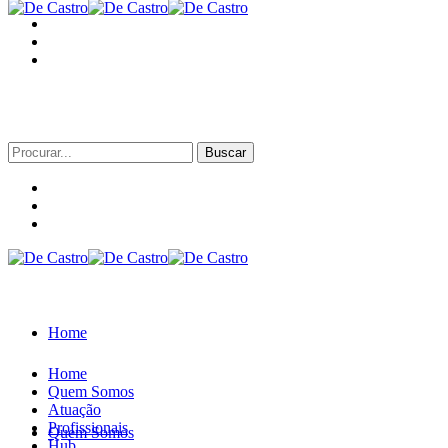
Procurar
por:
Home
Home
Quem Somos
Atuação
Profissionais
Quem Somos
Hub