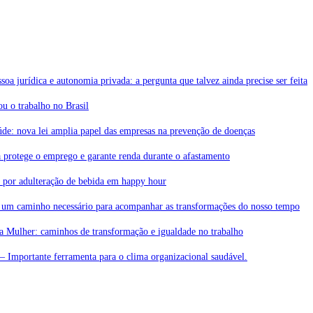
soa jurídica e autonomia privada: a pergunta que talvez ainda precise ser feita
 o trabalho no Brasil
de: nova lei amplia papel das empresas na prevenção de doenças
 protege o emprego e garante renda durante o afastamento
a por adulteração de bebida em happy hour
 um caminho necessário para acompanhar as transformações do nosso tempo
da Mulher: caminhos de transformação e igualdade no trabalho
– Importante ferramenta para o clima organizacional saudável.