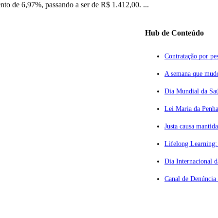
nto de 6,97%, passando a ser de R$ 1.412,00. ...
Hub de Conteúdo
Contratação por pes
A semana que mudou
Dia Mundial da Saú
Lei Maria da Penha
ção Privilegiada
Justa causa mantid
Lifelong Learning:
vogados
Dia Internacional 
º andar
Canal de Denúncia 