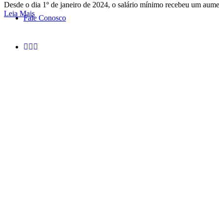
Desde o dia 1º de janeiro de 2024, o salário mínimo recebeu um aume
Leia Mais
Fale Conosco
Atendimento ❖ Localiza
De Castro Sociedade de Ad
Avenida São Luis, nº 86 – 15
São Paulo-SP