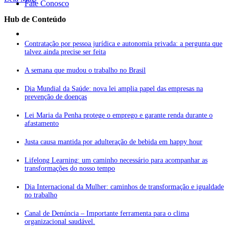
Fale Conosco
Hub de Conteúdo
Contratação por pessoa jurídica e autonomia privada: a pergunta que
talvez ainda precise ser feita
A semana que mudou o trabalho no Brasil
Dia Mundial da Saúde: nova lei amplia papel das empresas na
prevenção de doenças
Lei Maria da Penha protege o emprego e garante renda durante o
afastamento
Justa causa mantida por adulteração de bebida em happy hour
Lifelong Learning: um caminho necessário para acompanhar as
transformações do nosso tempo
Dia Internacional da Mulher: caminhos de transformação e igualdade
no trabalho
Canal de Denúncia – Importante ferramenta para o clima
organizacional saudável.