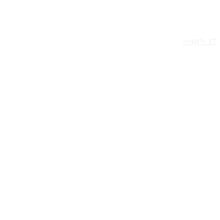
><(((º> 17