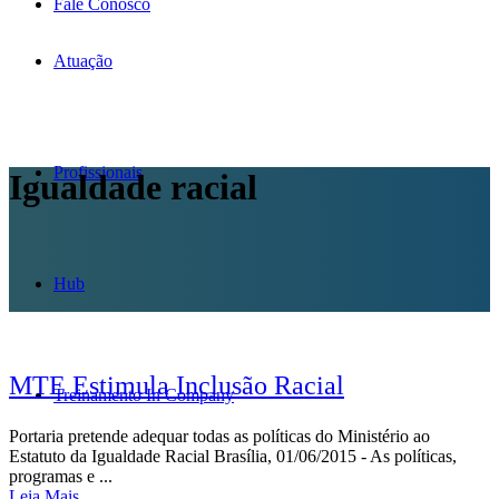
Fale Conosco
Atuação
Profissionais
Igualdade racial
Hub
MTE Estimula Inclusão Racial
Treinamento In Company
Portaria pretende adequar todas as políticas do Ministério ao
Estatuto da Igualdade Racial Brasília, 01/06/2015 - As políticas,
programas e ...
Leia Mais