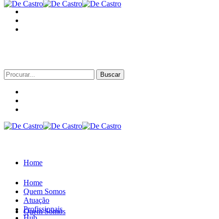
Procurar
por:
Home
Home
Quem Somos
Atuação
Profissionais
Quem Somos
Hub