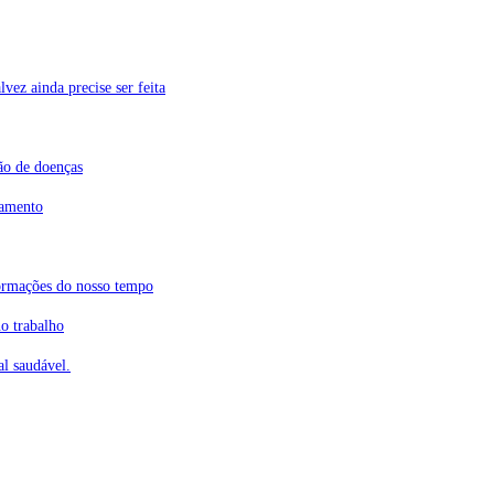
vez ainda precise ser feita
ão de doenças
tamento
ormações do nosso tempo
o trabalho
l saudável.