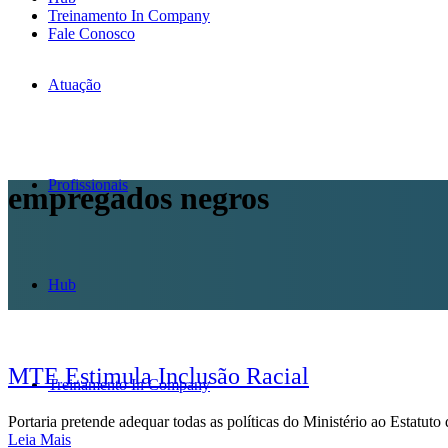
Treinamento In Company
Fale Conosco
Atuação
Profissionais
empregados negros
Hub
MTE Estimula Inclusão Racial
Treinamento In Company
Portaria pretende adequar todas as políticas do Ministério ao Estatuto 
Leia Mais