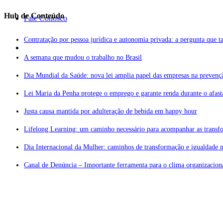
Hub de Conteúdo
Fale Conosco
Contratação por pessoa jurídica e autonomia privada: a pergunta que tal
A semana que mudou o trabalho no Brasil
Dia Mundial da Saúde: nova lei amplia papel das empresas na prevenç
Lei Maria da Penha protege o emprego e garante renda durante o afas
Justa causa mantida por adulteração de bebida em happy hour
Lifelong Learning: um caminho necessário para acompanhar as transf
Dia Internacional da Mulher: caminhos de transformação e igualdade n
Canal de Denúncia – Importante ferramenta para o clima organizaciona