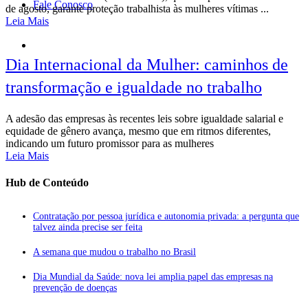
Fale Conosco
de agosto, garante proteção trabalhista às mulheres vítimas ...
Leia Mais
Dia Internacional da Mulher: caminhos de
transformação e igualdade no trabalho
A adesão das empresas às recentes leis sobre igualdade salarial e
equidade de gênero avança, mesmo que em ritmos diferentes,
indicando um futuro promissor para as mulheres
Leia Mais
Hub de Conteúdo
Contratação por pessoa jurídica e autonomia privada: a pergunta que
talvez ainda precise ser feita
A semana que mudou o trabalho no Brasil
Dia Mundial da Saúde: nova lei amplia papel das empresas na
prevenção de doenças