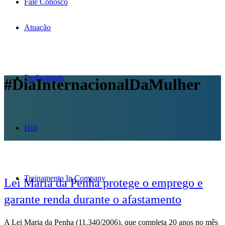
Fale Conosco
Atuação
Profissionais
#DiaInternacionalDaMulher
Hub
Treinamento In Company
Lei Maria da Penha protege o emprego e
garante renda durante o afastamento
A Lei Maria da Penha (11.340/2006), que completa 20 anos no mês