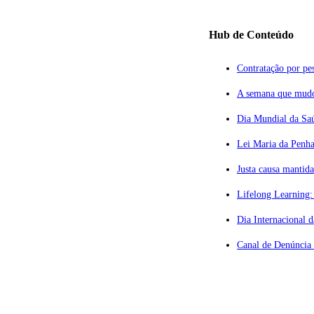
Hub de Conteúdo
Contratação por pes
A semana que mudou
Dia Mundial da Saú
Lei Maria da Penha
ção Privilegiada
Justa causa mantid
Lifelong Learning:
vogados
Dia Internacional 
º andar
Canal de Denúncia 