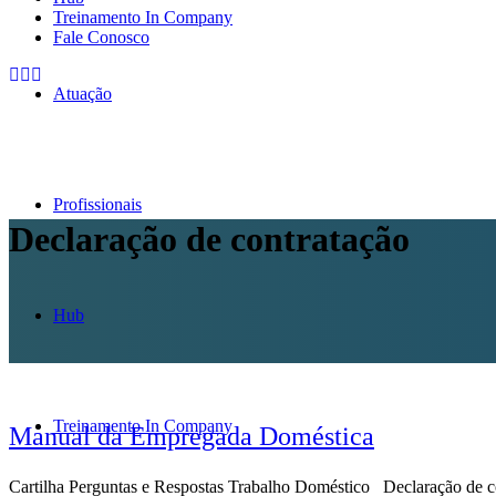
Treinamento In Company
Fale Conosco
Atuação
Profissionais
Declaração de contratação
Hub
Treinamento In Company
Manual da Empregada Doméstica
Cartilha Perguntas e Respostas Trabalho Doméstico Declaração de 