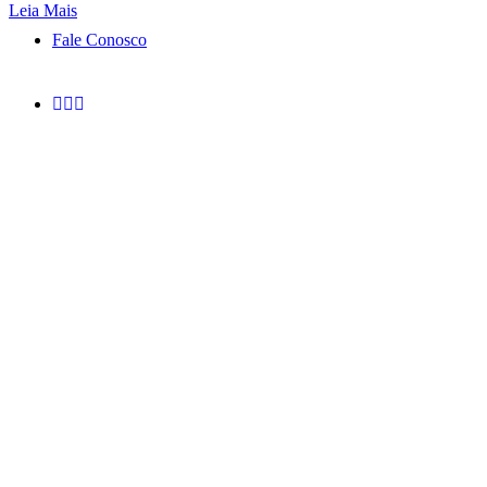
Leia Mais
Fale Conosco
Atendimento ❖ Localiza
De Castro Sociedade de Ad
Avenida São Luis, nº 86 – 15
São Paulo-SP