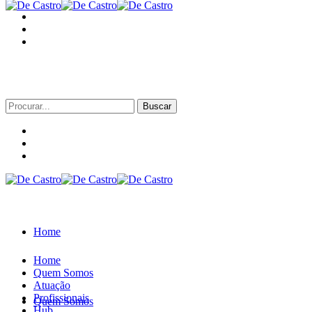
Procurar
por:
Home
Home
Quem Somos
Atuação
Profissionais
Quem Somos
Hub