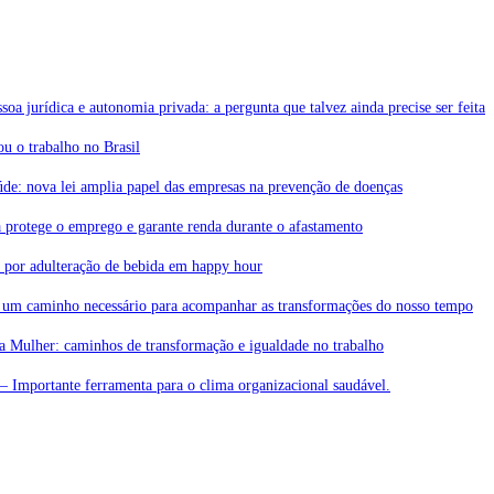
soa jurídica e autonomia privada: a pergunta que talvez ainda precise ser feita
 o trabalho no Brasil
de: nova lei amplia papel das empresas na prevenção de doenças
 protege o emprego e garante renda durante o afastamento
a por adulteração de bebida em happy hour
 um caminho necessário para acompanhar as transformações do nosso tempo
da Mulher: caminhos de transformação e igualdade no trabalho
– Importante ferramenta para o clima organizacional saudável.