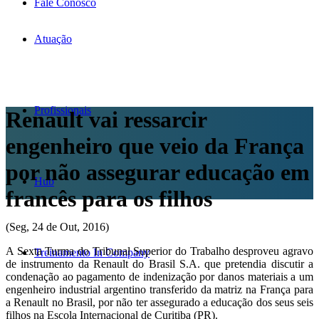
Fale Conosco
Atuação
Profissionais
Renault vai ressarcir
engenheiro que veio da França
por não assegurar educação em
Hub
francês para os filhos
(Seg, 24 de Out, 2016)
A Sexta Turma do Tribunal Superior do Trabalho desproveu agravo
Treinamento In Company
de instrumento da Renault do Brasil S.A. que pretendia discutir a
condenação ao pagamento de indenização por danos materiais a um
engenheiro industrial argentino transferido da matriz na França para
a Renault no Brasil, por não ter assegurado a educação dos seus seis
filhos na Escola Internacional de Curitiba (PR).