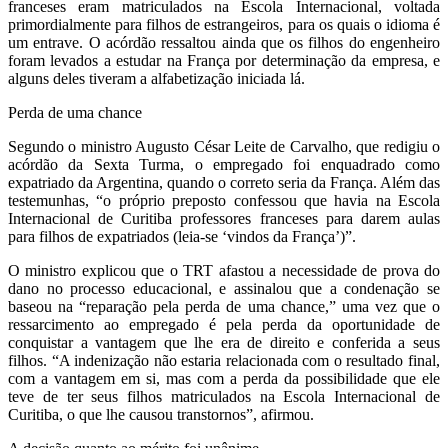
franceses eram matriculados na Escola Internacional, voltada
primordialmente para filhos de estrangeiros, para os quais o idioma é
um entrave. O acórdão ressaltou ainda que os filhos do engenheiro
foram levados a estudar na França por determinação da empresa, e
alguns deles tiveram a alfabetização iniciada lá.
Perda de uma chance
Segundo o ministro Augusto César Leite de Carvalho, que redigiu o
acórdão da Sexta Turma, o empregado foi enquadrado como
expatriado da Argentina, quando o correto seria da França. Além das
testemunhas, “o próprio preposto confessou que havia na Escola
Internacional de Curitiba professores franceses para darem aulas
para filhos de expatriados (leia-se ‘vindos da França’)”.
O ministro explicou que o TRT afastou a necessidade de prova do
dano no processo educacional, e assinalou que a condenação se
baseou na “reparação pela perda de uma chance,” uma vez que o
ressarcimento ao empregado é pela perda da oportunidade de
conquistar a vantagem que lhe era de direito e conferida a seus
filhos. “A indenização não estaria relacionada com o resultado final,
com a vantagem em si, mas com a perda da possibilidade que ele
teve de ter seus filhos matriculados na Escola Internacional de
Curitiba, o que lhe causou transtornos”, afirmou.