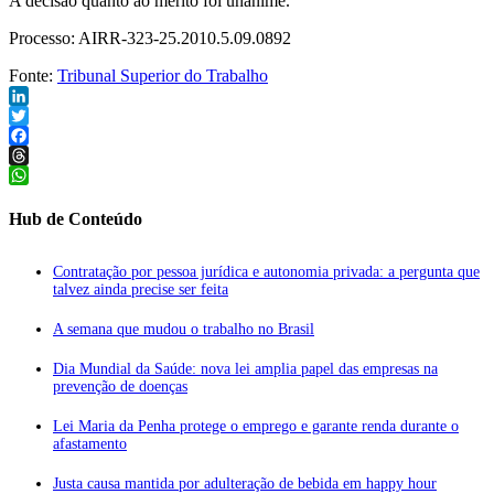
A decisão quanto ao mérito foi unânime.
Processo: AIRR-323-25.2010.5.09.0892
Fonte:
Tribunal Superior do Trabalho
LinkedIn
Twitter
Facebook
Threads
WhatsApp
Hub de Conteúdo
Contratação por pessoa jurídica e autonomia privada: a pergunta que
talvez ainda precise ser feita
A semana que mudou o trabalho no Brasil
Dia Mundial da Saúde: nova lei amplia papel das empresas na
prevenção de doenças
Lei Maria da Penha protege o emprego e garante renda durante o
afastamento
Justa causa mantida por adulteração de bebida em happy hour