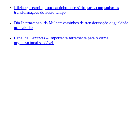
Lifelong Learning: um caminho necessário para acompanhar as
transformações do nosso tempo
Dia Internacional da Mulher: caminhos de transformação e igualdade
no trabalho
Canal de Denúncia – Importante ferramenta para o clima
organizacional saudável.
Atendimento ❖
Localização Privilegiada