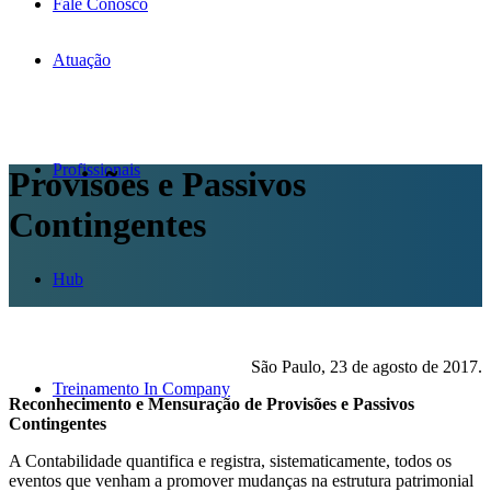
Fale Conosco
Atuação
Profissionais
Provisões e Passivos
Contingentes
Hub
São Paulo, 23 de agosto de 2017.
Treinamento In Company
Reconhecimento e Mensuração de Provisões e Passivos
Contingentes
A Contabilidade quantifica e registra, sistematicamente, todos os
eventos que venham a promover mudanças na estrutura patrimonial