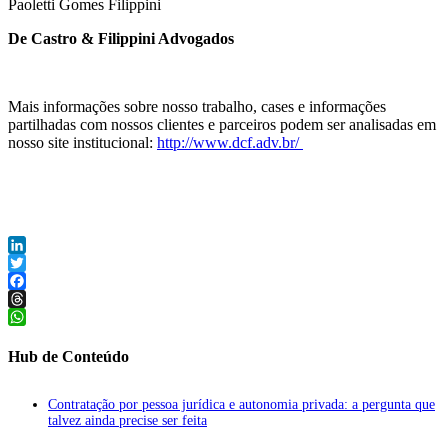
Paoletti Gomes Filippini
De Castro & Filippini Advogados
Mais informações sobre nosso trabalho, cases e informações
partilhadas com nossos clientes e parceiros podem ser analisadas em
nosso site institucional:
http://www.dcf.adv.br/
LinkedIn
Twitter
Facebook
Threads
WhatsApp
Hub de Conteúdo
Contratação por pessoa jurídica e autonomia privada: a pergunta que
talvez ainda precise ser feita