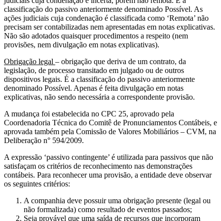
judiciais cuja condenação é incerta, porém não remota. É a
classificação do passivo anteriormente denominado Possível. As
ações judiciais cuja condenação é classificada como ‘Remota’ não
precisam ser contabilizadas nem apresentadas em notas explicativas.
Não são adotados quaisquer procedimentos a respeito (nem
provisões, nem divulgação em notas explicativas).
Obrigação legal
– obrigação que deriva de um contrato, da
legislação, de processo transitado em julgado ou de outros
dispositivos legais. É a classificação do passivo anteriormente
denominado Possível. Apenas é feita divulgação em notas
explicativas, não sendo necessária a correspondente provisão.
A mudança foi estabelecida no CPC 25, aprovado pela
Coordenadoria Técnica do Comitê de Pronunciamentos Contábeis, e
aprovada também pela Comissão de Valores Mobiliários – CVM, na
Deliberação n° 594/2009.
A expressão ‘passivo contingente’ é utilizada para passivos que não
satisfaçam os critérios de reconhecimento nas demonstrações
contábeis. Para reconhecer uma provisão, a entidade deve observar
os seguintes critérios:
A companhia deve possuir uma obrigação presente (legal ou
não formalizada) como resultado de eventos passados;
Seja provável que uma saída de recursos que incorporam