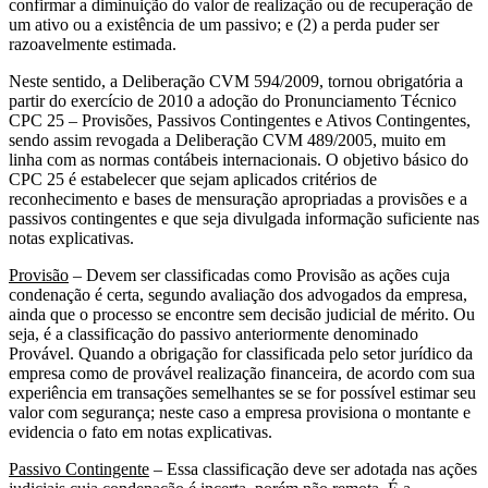
confirmar a diminuição do valor de realização ou de recuperação de
um ativo ou a existência de um passivo; e (2) a perda puder ser
razoavelmente estimada.
Neste sentido, a Deliberação CVM 594/2009, tornou obrigatória a
partir do exercício de 2010 a adoção do Pronunciamento Técnico
CPC 25 – Provisões, Passivos Contingentes e Ativos Contingentes,
sendo assim revogada a Deliberação CVM 489/2005, muito em
linha com as normas contábeis internacionais. O objetivo básico do
CPC 25 é estabelecer que sejam aplicados critérios de
reconhecimento e bases de mensuração apropriadas a provisões e a
passivos contingentes e que seja divulgada informação suficiente nas
notas explicativas.
Provisão
– Devem ser classificadas como Provisão as ações cuja
condenação é certa, segundo avaliação dos advogados da empresa,
ainda que o processo se encontre sem decisão judicial de mérito. Ou
seja, é a classificação do passivo anteriormente denominado
Provável. Quando a obrigação for classificada pelo setor jurídico da
empresa como de provável realização financeira, de acordo com sua
experiência em transações semelhantes se se for possível estimar seu
valor com segurança; neste caso a empresa provisiona o montante e
evidencia o fato em notas explicativas.
Passivo Contingente
– Essa classificação deve ser adotada nas ações