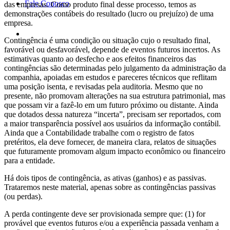
Fale Conosco
das empresas. Como produto final desse processo, temos as
demonstrações contábeis do resultado (lucro ou prejuízo) de uma
empresa.
Contingência é uma condição ou situação cujo o resultado final,
favorável ou desfavorável, depende de eventos futuros incertos. As
estimativas quanto ao desfecho e aos efeitos financeiros das
contingências são determinadas pelo julgamento da administração da
companhia, apoiadas em estudos e pareceres técnicos que reflitam
uma posição isenta, e revisadas pela auditoria. Mesmo que no
presente, não promovam alterações na sua estrutura patrimonial, mas
que possam vir a fazê-lo em um futuro próximo ou distante. Ainda
que dotados dessa natureza “incerta”, precisam ser reportados, com
a maior transparência possível aos usuários da informação contábil.
Ainda que a Contabilidade trabalhe com o registro de fatos
pretéritos, ela deve fornecer, de maneira clara, relatos de situações
que futuramente promovam algum impacto econômico ou financeiro
para a entidade.
Há dois tipos de contingência, as ativas (ganhos) e as passivas.
Trataremos neste material, apenas sobre as contingências passivas
(ou perdas).
A perda contingente deve ser provisionada sempre que: (1) for
provável que eventos futuros e/ou a experiência passada venham a