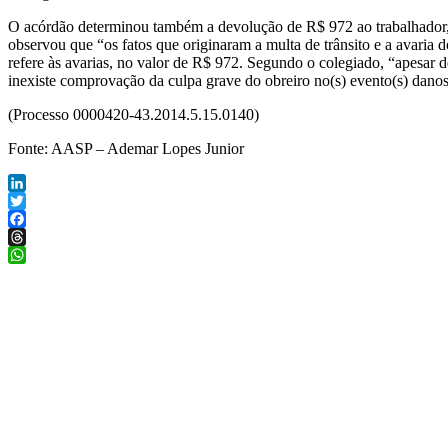
O acórdão determinou também a devolução de R$ 972 ao trabalhador, q
observou que “os fatos que originaram a multa de trânsito e a avari
refere às avarias, no valor de R$ 972. Segundo o colegiado, “apesar 
inexiste comprovação da culpa grave do obreiro no(s) evento(s) danoso
(Processo 0000420-43.2014.5.15.0140)
Fonte: AASP – Ademar Lopes Junior
LinkedIn
Twitter
Facebook
Threads
WhatsApp