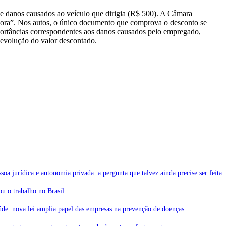
 e danos causados ao veículo que dirigia (R$ 500). A Câmara
gadora”. Nos autos, o único documento que comprova o desconto se
mportâncias correspondentes aos danos causados pelo empregado,
 devolução do valor descontado.
soa jurídica e autonomia privada: a pergunta que talvez ainda precise ser feita
 o trabalho no Brasil
de: nova lei amplia papel das empresas na prevenção de doenças