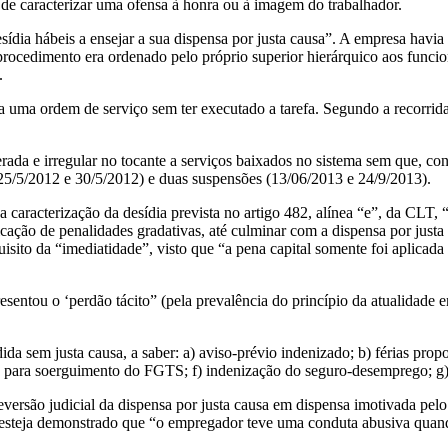
 de caracterizar uma ofensa à honra ou à imagem do trabalhador.
sídia hábeis a ensejar a sua dispensa por justa causa”. A empresa havi
 procedimento era ordenado pelo próprio superior hierárquico aos funci
.
 uma ordem de serviço sem ter executado a tarefa. Segundo a recorrida,
erada e irregular no tocante a serviços baixados no sistema sem que, co
 25/5/2012 e 30/5/2012) e duas suspensões (13/06/2013 e 24/9/2013).
 caracterização da desídia prevista no artigo 482, alínea “e”, da CLT, 
ação de penalidades gradativas, até culminar com a dispensa por justa
quisito da “imediatidade”, visto que “a pena capital somente foi aplica
ntou o ‘perdão tácito” (pela prevalência do princípio da atualidade ent
da sem justa causa, a saber: a) aviso-prévio indenizado; b) férias propo
ia para soerguimento do FGTS; f) indenização do seguro-desemprego; g
ersão judicial da dispensa por justa causa em dispensa imotivada pelo 
ue esteja demonstrado que “o empregador teve uma conduta abusiva quan