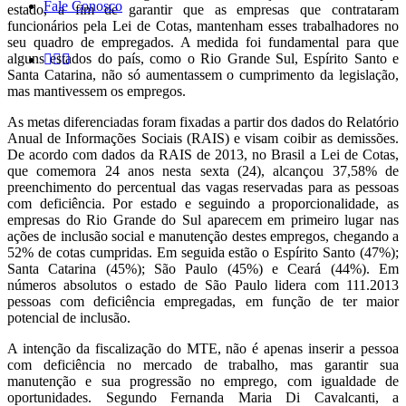
Fale Conosco
estado, a fim de garantir que as empresas que contrataram
funcionários pela Lei de Cotas, mantenham esses trabalhadores no
seu quadro de empregados. A medida foi fundamental para que
alguns estados do país, como o Rio Grande Sul, Espírito Santo e
Santa Catarina, não só aumentassem o cumprimento da legislação,
mas mantivessem os empregos.
As metas diferenciadas foram fixadas a partir dos dados do Relatório
Anual de Informações Sociais (RAIS) e visam coibir as demissões.
De acordo com dados da RAIS de 2013, no Brasil a Lei de Cotas,
que comemora 24 anos nesta sexta (24), alcançou 37,58% de
preenchimento do percentual das vagas reservadas para as pessoas
com deficiência. Por estado e seguindo a proporcionalidade, as
empresas do Rio Grande do Sul aparecem em primeiro lugar nas
ações de inclusão social e manutenção destes empregos, chegando a
52% de cotas cumpridas. Em seguida estão o Espírito Santo (47%);
Santa Catarina (45%); São Paulo (45%) e Ceará (44%). Em
números absolutos o estado de São Paulo lidera com 111.2013
pessoas com deficiência empregadas, em função de ter maior
potencial de inclusão.
A intenção da fiscalização do MTE, não é apenas inserir a pessoa
com deficiência no mercado de trabalho, mas garantir sua
manutenção e sua progressão no emprego, com igualdade de
oportunidades. Segundo Fernanda Maria Di Cavalcanti, a