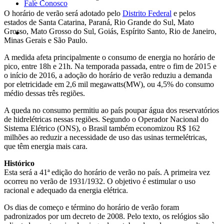
Fale Conosco
O horário de verão será adotado pelo
Distrito Federal
e pelos
estados de Santa Catarina, Paraná, Rio Grande do Sul, Mato
Grosso, Mato Grosso do Sul, Goiás, Espírito Santo, Rio de Janeiro,
Minas Gerais e São Paulo.
A medida afeta principalmente o consumo de energia no horário de
pico, entre 18h e 21h. Na temporada passada, entre o fim de 2015 e
o início de 2016, a adoção do horário de verão reduziu a demanda
por eletricidade em 2,6 mil megawatts(MW), ou 4,5% do consumo
médio dessas três regiões.
A queda no consumo permitiu ao país poupar água dos reservatórios
de hidrelétricas nessas regiões. Segundo o Operador Nacional do
Sistema Elétrico (ONS), o Brasil também economizou R$ 162
milhões ao reduzir a necessidade de uso das usinas termelétricas,
que têm energia mais cara.
Histórico
Esta será a 41ª edição do horário de verão no país. A primeira vez
ocorreu no verão de 1931/1932. O objetivo é estimular o uso
racional e adequado da energia elétrica.
Os dias de começo e término do horário de verão foram
padronizados por um decreto de 2008. Pelo texto, os relógios são