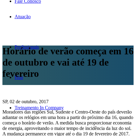
Fale Conosco
Atuação
Profissionais
Horário de verão começa em 16
de outubro e vai até 19 de
fevereiro
Hub
SP, 02 de outubro, 2017
Treinamento In Company
Moradores das regiões Sul, Sudeste e Centro-Oeste do país deverão
adiantar os relógios em uma hora a partir do próximo dia 16, quando
começa o horário de verão. A medida busca proporcionar economia
de energia, aproveitando o maior tempo de incidência da luz do sol.
A mudança permanece em vigor até o dia 19 de fevereiro de 2017.