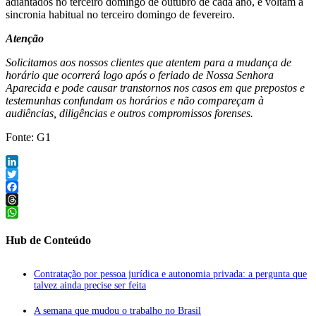
adiantados no terceiro domingo de outubro de cada ano, e voltam à
sincronia habitual no terceiro domingo de fevereiro.
Atenção
Solicitamos aos nossos clientes que atentem para a mudança de
horário que ocorrerá logo após o feriado de Nossa Senhora
Aparecida e pode causar transtornos nos casos em que prepostos e
testemunhas confundam os horários e não compareçam à
audiências, diligências e outros compromissos forenses.
Fonte: G1
LinkedIn
Twitter
Facebook
Threads
WhatsApp
Hub de Conteúdo
Contratação por pessoa jurídica e autonomia privada: a pergunta que
talvez ainda precise ser feita
A semana que mudou o trabalho no Brasil