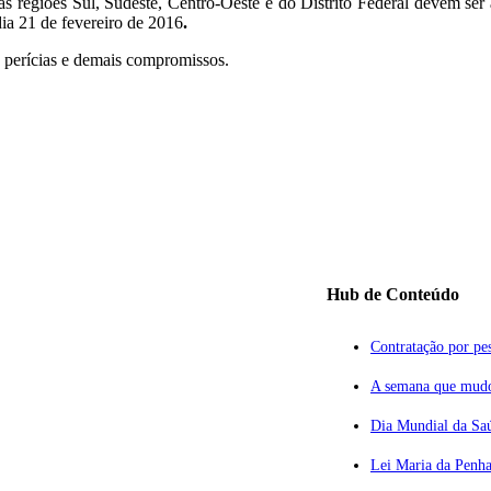
as regiões Sul, Sudeste, Centro-Oeste e do Distrito Federal devem se
dia 21 de fevereiro de 2016
.
, perícias e demais compromissos.
Hub de Conteúdo
Contratação por pes
A semana que mudou
Dia Mundial da Saú
Lei Maria da Penha