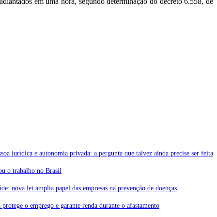
r adiantados em uma hora, segundo determinação do decreto 6.558, de
soa jurídica e autonomia privada: a pergunta que talvez ainda precise ser feita
 o trabalho no Brasil
de: nova lei amplia papel das empresas na prevenção de doenças
 protege o emprego e garante renda durante o afastamento