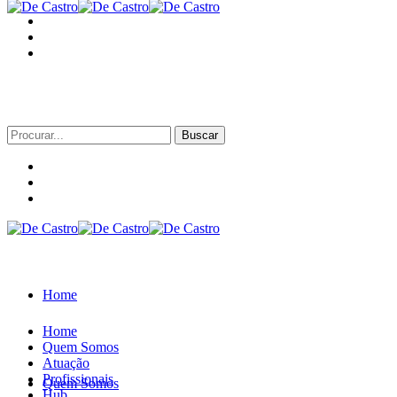
Procurar
por:
Home
Home
Quem Somos
Atuação
Profissionais
Quem Somos
Hub