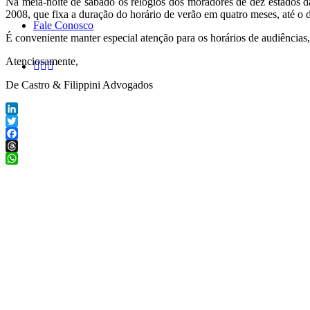
Na meia-noite de sábado os relógios dos moradores de dez estados d
2008, que fixa a duração do horário de verão em quatro meses, até o 
Fale Conosco
É conveniente manter especial atenção para os horários de audiências
Atenciosamente,
De Castro & Filippini Advogados
LinkedIn
Twitter
Facebook
Threads
WhatsApp