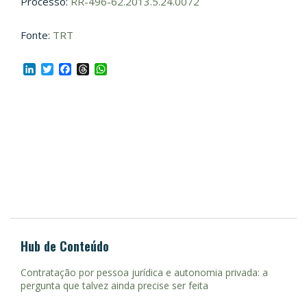
Processo:
RR-496-62.2013.5.24.0072
Fonte:
TRT
LinkedIn
Twitter
Facebook
Threads
WhatsApp
Hub de Conteúdo
Contratação por pessoa jurídica e autonomia privada: a
pergunta que talvez ainda precise ser feita