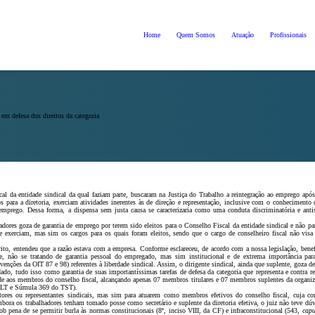
Home
Quem Somos
Atuação
Profissionais
em defesa dos direitos da categoria
l da entidade sindical da qual faziam parte, buscaram na Justiça do Trabalho a reintegração ao emprego após
para a diretoria, exerciam atividades inerentes às de direção e representação, inclusive com o conhecimento
o emprego. Dessa forma, a dispensa sem justa causa se caracterizaria como uma conduta discriminatória e anti
dores goza de garantia de emprego por terem sido eleitos para o Conselho Fiscal da entidade sindical e não pa
e exerciam, mas sim os cargos para os quais foram eleitos, sendo que o cargo de conselheiro fiscal não visa
rito, entendeu que a razão estava com a empresa. Conforme esclareceu, de acordo com a nossa legislação, bene
te, não se tratando de garantia pessoal do empregado, mas sim institucional e de extrema importância para
nções da OIT 87 e 98) referentes à liberdade sindical. Assim, o dirigente sindical, ainda que suplente, goza de
o, tudo isso como garantia de suas importantíssimas tarefas de defesa da categoria que representa e contra re
nde aos membros do conselho fiscal, alcançando apenas 07 membros titulares e 07 membros suplentes da organiz
CLT e Súmula 369 do TST).
etores ou representantes sindicais, mas sim para atuarem como membros efetivos do conselho fiscal, cuja co
embora os trabalhadores tenham tomado posse como secretário e suplente da diretoria efetiva, o juiz não teve dú
b pena de se permitir burla às normas constitucionais (8º, inciso VIII, da CF) e infraconstitucional (543,
capu