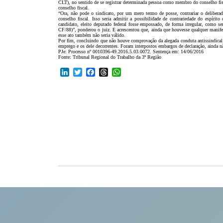
CLT), no sentido de se registrar determinada pessoa como membro do conselho fisca
conselho fiscal.
“Ora, não pode o sindicato, por um mero termo de posse, contrariar o delibera
conselho fiscal. Isso seria admitir a possibilidade de contrariedade do espír
candidato, eleito deputado federal fosse empossado, de forma irregular, como se
CF/88)”, ponderou o juiz. E acrescentou que, ainda que houvesse qualquer manifes
esse ato também não seria válido.
Por fim, concluindo que não houve comprovação da alegada conduta antissindical 
emprego e os dele decorrentes. Foram interpostos embargos de declaração, ainda n
PJe: Processo nº 0010396-49.2016.5.03.0072. Sentença em: 14/06/2016
Fonte: Tribunal Regional do Trabalho da 3ª Região
LinkedIn
Twitter
Facebook
Threads
WhatsApp