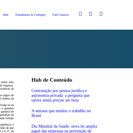
Hub
Treinamento In Company
Fale Conosco
Hub de Conteúdo
 terem sido
 da empresa.
ssindical da
Contratação por pessoa jurídica e
autonomia privada: a pergunta que
ra cargos de
 à defesa da
talvez ainda precise ser feita
ficiam-se da
 a garantia
A semana que mudou o trabalho no
 garantia de
presálias de
Brasil
ação (artigo
mpetência é
Dia Mundial da Saúde: nova lei amplia
vidas de que
papel das empresas na prevenção de
t
e § 3º, da