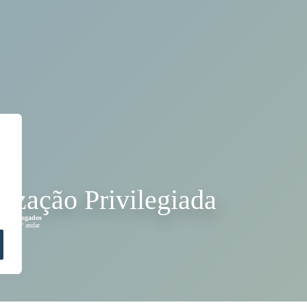
ização Privilegiada
 de Advogados
86 – 15º andar
-SP