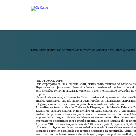
Estabilidade sindical não se estende aos membros do conselho fiscal, ainda que atuem 
(Ter, 04 de Out, 2016)
Dois empregados de uma indústria têxtil, eleitos como membros do conselho fisca
dispensados sem justa causa. Segundo afirmaram, embora não tenham sido eleitos 
Essa situação, conforme alegaram, conferiria a eles a estabilidade provisória n
empresa.
Na versão da empresa, a dispensa foi lícita, considerando que nenhum dos trabalha
direção. Acrescentou que não importa quais funções os trabalhadores efetivament
categoria, mas sim a fiscalização da gestão financeira da entidade sindical.
Ao analisar os fatos na Vara do Trabalho de Pirapora, o juiz Marcelo Palma de B
garantia de emprego sindical o funcionário dirigente sindical ou o seu suplen
fundamental prevista na Constituição Federal e em normativas internacionais (Conve
emprego desde o registro de sua candidatura até um ano após o final do seu mandad
empregadores descontentes com a atuação sindical. Mas essa garantia não se este
8º, inciso VIII, da Constituição Federal de 1988 e o artigo 543,
caput
e § 3º, da 
No caso, o julgador verificou que os trabalhadores não foram eleitos como dir
fiscalizar e controlar a aplicação dos recursos financeiros da agremiação. Assim, 
ocorreu um nítido desvirtuamento das atribuições, o que não pode ser acolhido, so