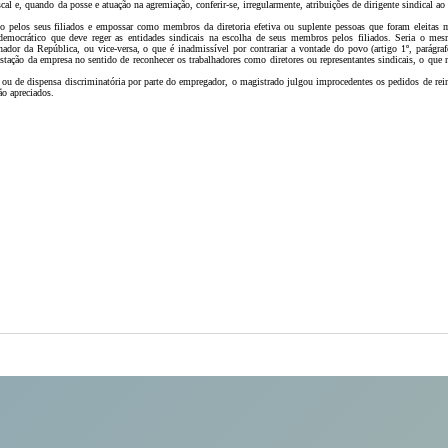
l e, quando da posse e atuação na agremiação, conferir-se, irregularmente, atribuições de dirigente sindical 
do pelos seus filiados e empossar como membros da diretoria efetiva ou suplente pessoas que foram eleitas
ito democrático que deve reger as entidades sindicais na escolha de seus membros pelos filiados. Seria o m
nador da República, ou vice-versa, o que é inadmissível por contrariar a vontade do povo (artigo 1º, parágra
tação da empresa no sentido de reconhecer os trabalhadores como diretores ou representantes sindicais, o que 
ou de dispensa discriminatória por parte do empregador, o magistrado julgou improcedentes os pedidos de rei
ão apreciados.