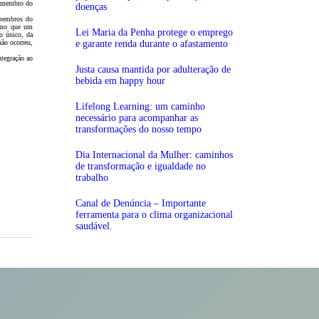
ao membro do
doenças
 membros do
esmo que um
Lei Maria da Penha protege o emprego
fo único, da
não ocorreu,
e garante renda durante o afastamento
ntegração ao
Justa causa mantida por adulteração de
bebida em happy hour
Lifelong Learning: um caminho
necessário para acompanhar as
transformações do nosso tempo
Dia Internacional da Mulher: caminhos
de transformação e igualdade no
trabalho
Canal de Denúncia – Importante
ferramenta para o clima organizacional
saudável.