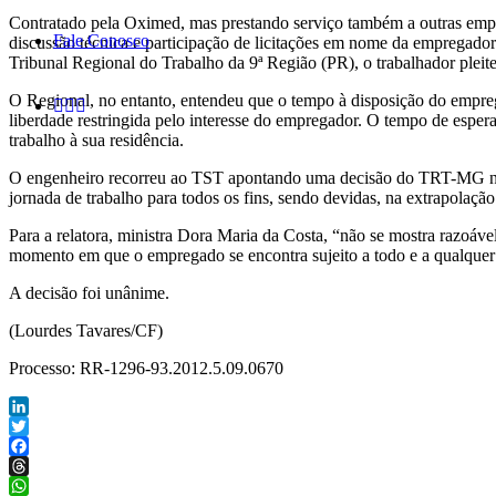
Contratado pela Oximed, mas prestando serviço também a outras empre
Fale Conosco
discussão técnica e participação de licitações em nome da empregador
Tribunal Regional do Trabalho da 9ª Região (PR), o trabalhador plei
O Regional, no entanto, entendeu que o tempo à disposição do empreg
liberdade restringida pelo interesse do empregador. O tempo de espe
trabalho à sua residência.
O engenheiro recorreu ao TST apontando uma decisão do TRT-MG no se
jornada de trabalho para todos os fins, sendo devidas, na extrapolação 
Para a relatora, ministra Dora Maria da Costa, “não se mostra razoá
momento em que o empregado se encontra sujeito a todo e a qualquer
A decisão foi unânime.
(Lourdes Tavares/CF)
Processo: RR-1296-93.2012.5.09.0670
LinkedIn
Twitter
Facebook
Threads