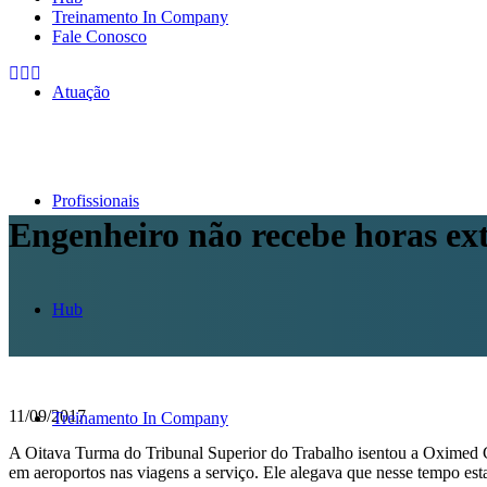
Treinamento In Company
Fale Conosco
Atuação
Profissionais
Engenheiro não recebe horas ex
Hub
11/09/2017
Treinamento In Company
A Oitava Turma do Tribunal Superior do Trabalho isentou a Oximed 
em aeroportos nas viagens a serviço. Ele alegava que nesse tempo es