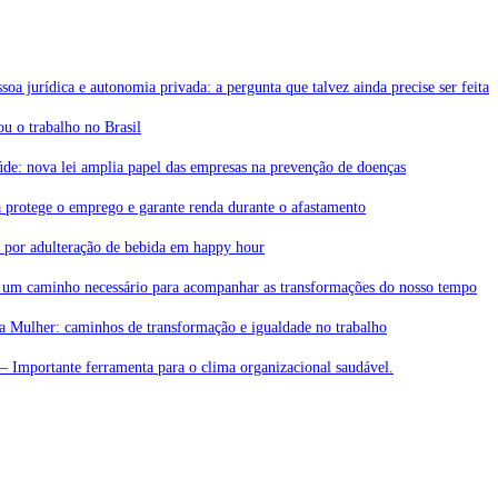
soa jurídica e autonomia privada: a pergunta que talvez ainda precise ser feita
 o trabalho no Brasil
de: nova lei amplia papel das empresas na prevenção de doenças
 protege o emprego e garante renda durante o afastamento
a por adulteração de bebida em happy hour
 um caminho necessário para acompanhar as transformações do nosso tempo
da Mulher: caminhos de transformação e igualdade no trabalho
– Importante ferramenta para o clima organizacional saudável.