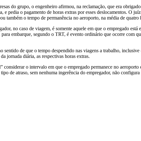
sas do grupo, o engenheiro afirmou, na reclamação, que era obrigado a
a, e pedia o pagamento de horas extras por esses deslocamentos. O juíz
teou também o tempo de permanência no aeroporto, na média de quatro 
ador, no caso de viagem, é somente aquele em que o empregado está ef
ra para embarque, segundo o TRT, é evento ordinário que ocorre com qua
ntido de que o tempo despendido nas viagens a trabalho, inclusive em
da jornada diária, as respectivas horas extras.
vel” considerar o intervalo em que o empregado permanece no aeroporto
 tipo de atraso, sem nenhuma ingerência do empregador, não configura