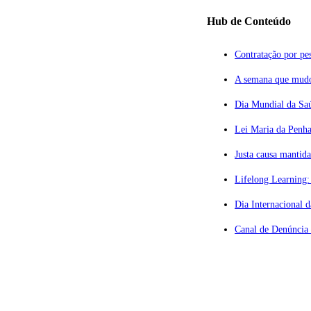
Hub de Conteúdo
Contratação por pes
A semana que mudou
Dia Mundial da Saú
Lei Maria da Penha
ção Privilegiada
Justa causa mantid
Lifelong Learning:
vogados
Dia Internacional 
º andar
Canal de Denúncia 