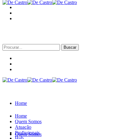
Procurar
por:
Home
Home
Quem Somos
Atuação
Profissionais
Quem Somos
Hub