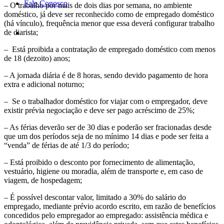
Fale Conosco
– O
trabalho por mais de dois dias por semana, no ambiente
doméstico, já deve ser reconhecido como de empregado doméstico
(há vínculo), frequência menor que essa deverá configurar trabalho
de diarista;
– Está proibida a contratação de empregado doméstico com menos
de 18 (dezoito) anos;
– A jornada diária é de 8 horas, sendo devido pagamento de hora
extra e adicional noturno;
– Se o trabalhador doméstico for viajar com o empregador, deve
existir prévia negociação e deve ser pago acréscimo de 25%;
– As férias deverão ser de 30 dias e poderão ser fracionadas desde
que um dos períodos seja de no mínimo 14 dias e pode ser feita a
“venda” de férias de até 1/3 do período;
– Está proibido o desconto por fornecimento de alimentação,
vestuário, higiene ou moradia, além de transporte e, em caso de
viagem, de hospedagem;
– É possível descontar valor, limitado a 30% do salário do
empregado, mediante prévio acordo escrito, em razão de benefícios
concedidos pelo empregador ao empregado: assistência médica e