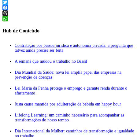
LinkedIn
Twitter
Facebook
Threads
WhatsApp
Hub de Conteúdo
Contratação por pessoa jurídica e autonomia privada: a pergunta que
talvez ainda precise ser feita
A semana que mudou o trabalho no Brasil
Dia Mundial da Saúde: nova lei amplia papel das empresas na
prevenção de doenças
Lei Maria da Penha protege o emprego e garante renda durante o
afastamento
Justa causa mantida por adulteração de bebida em happy hour
Lifelong Learning: um caminho necessário para acompanhar as
transformações do nosso tempo
Dia Internacional da Mulher: caminhos de transformação e igualdade
no trabalho