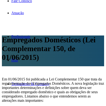
Fale Conosco
Atuação
Profissionais
Empregados Domésticos (Lei
Complementar 150, de
01/06/2015)
Hub
Em 01/06/2015 foi publicada a Lei Complementar 150 que trata da
regulamentação dos Empregados Domésticos. A nova legislação traz
Treinamento In Company
importantes determinações e definições sobre quem deva ser
considerado empregado doméstico e quais as obrigações de seus
empregadores. Listamos abaixo o que entendemos serem as
alterações mais importantes: