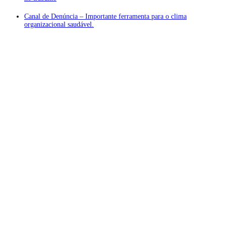
Canal de Denúncia – Importante ferramenta para o clima
organizacional saudável.
Atendimento ❖
Localização Privilegiada
De Castro Sociedade de Advogados
Avenida São Luis, nº 86 – 15º andar