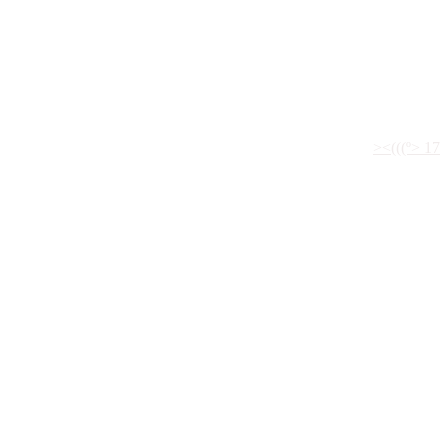
São Paulo-SP
><(((º> 17