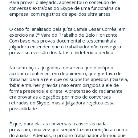
Para provar o alegado, apresentou o conteúdo de
conversas extraídas do Skype de uma funcionária da
empresa, com registros de apelidos ultrajantes.
O caso foi analisado pela juíza Camila César Corrêa, em
exercício na 7ª Vara do Trabalho de Belo Horizonte.
Com base nas provas documental e testemunhal a
julgadora entendeu que o trabalhador não conseguiu
provar sua versão dos fatos e indeferiu o pedido.
Na sentença, a julgadora observou que o próprio
auxiliar reconheceu, em depoimento, que gostava de
trabalhar para a ré e que os supostos apelidos (‘Gazela,
‘biba’ e ‘mulher grávida’) não eram dirigidos a ele de
forma presencial e direta. A pretensão do reclamante
era provar as alegações por meio de conversas
retiradas do Skype, mas a julgadora rejeitou essa
possibilidade.
É que, para ela, as conversas transcritas nada
provaram, uma vez que sequer faziam menção ao nome
do auxiliar. Ademais, o próprio trabalhador afirmou que