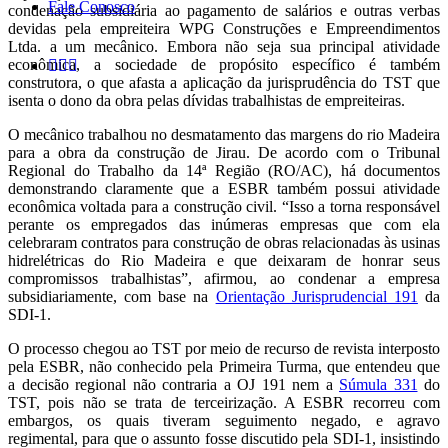
Fale Conosco
condenação subsidiária ao pagamento de salários e outras verbas
devidas pela empreiteira WPG Construções e Empreendimentos
Ltda. a um mecânico. Embora não seja sua principal atividade
econômica, a sociedade de propósito específico é também
construtora, o que afasta a aplicação da jurisprudência do TST que
isenta o dono da obra pelas dívidas trabalhistas de empreiteiras.
O mecânico trabalhou no desmatamento das margens do rio Madeira
para a obra da construção de Jirau. De acordo com o Tribunal
Regional do Trabalho da 14ª Região (RO/AC), há documentos
demonstrando claramente que a ESBR também possui atividade
econômica voltada para a construção civil. “Isso a torna responsável
perante os empregados das inúmeras empresas que com ela
celebraram contratos para construção de obras relacionadas às usinas
hidrelétricas do Rio Madeira e que deixaram de honrar seus
compromissos trabalhistas”, afirmou, ao condenar a empresa
subsidiariamente, com base na
Orientação Jurisprudencial 191
da
SDI-1.
O processo chegou ao TST por meio de recurso de revista interposto
pela ESBR, não conhecido pela Primeira Turma, que entendeu que
a decisão regional não contraria a OJ 191 nem a
Súmula 331
do
TST, pois não se trata de terceirização. A ESBR recorreu com
embargos, os quais tiveram seguimento negado, e agravo
regimental, para que o assunto fosse discutido pela SDI-1, insistindo