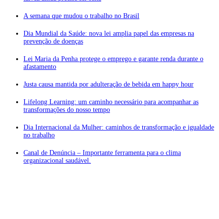
A semana que mudou o trabalho no Brasil
Dia Mundial da Saúde: nova lei amplia papel das empresas na
prevenção de doenças
Lei Maria da Penha protege o emprego e garante renda durante o
afastamento
Justa causa mantida por adulteração de bebida em happy hour
Lifelong Learning: um caminho necessário para acompanhar as
transformações do nosso tempo
Dia Internacional da Mulher: caminhos de transformação e igualdade
no trabalho
Canal de Denúncia – Importante ferramenta para o clima
organizacional saudável.