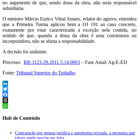
no argumento de que, sendo dona da obra, não seria responsável
subsidiária.
O ministro Márcio Eurico Vitral Amaro, relator do agravo, entendeu
que a Primeira Turma aplicou bem a OJ 191 ao caso concreto,
exatamente por estar caracterizada a exceção nela contida, no
sentido de que, quando a dona da obra é uma construtora ou
incorporadora, não se afasta a responsabilidade.
A decisão foi unânime.
Processo:
RR-1123-29.2011.5.14.0003
– Fase Atual: Ag-E-ED
Fonte:
Tribunal Superior do Trabalho
LinkedIn
Twitter
Facebook
Threads
WhatsApp
Hub de Conteúdo
Contratação por pessoa jurídica e autonomia privada: a pergunta que
talvez ainda precise ser feita