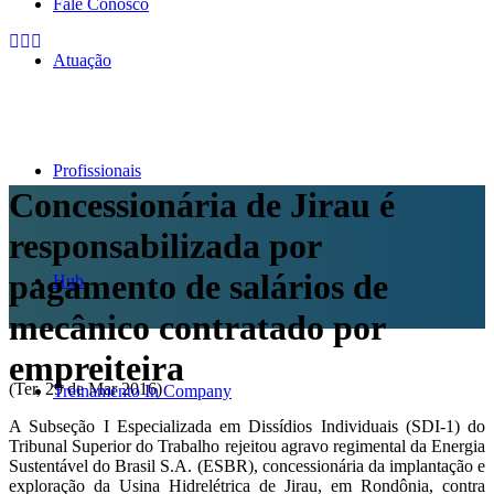
Fale Conosco
Atuação
Profissionais
Concessionária de Jirau é
responsabilizada por
pagamento de salários de
Hub
mecânico contratado por
empreiteira
(Ter, 29 de Mar 2016)
Treinamento In Company
A Subseção I Especializada em Dissídios Individuais (SDI-1) do
Tribunal Superior do Trabalho rejeitou agravo regimental da Energia
Sustentável do Brasil S.A. (ESBR), concessionária da implantação e
exploração da Usina Hidrelétrica de Jirau, em Rondônia, contra