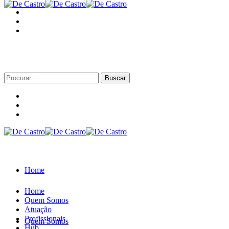
Procurar
por:
Home
Home
Quem Somos
Atuação
Profissionais
Quem Somos
Hub