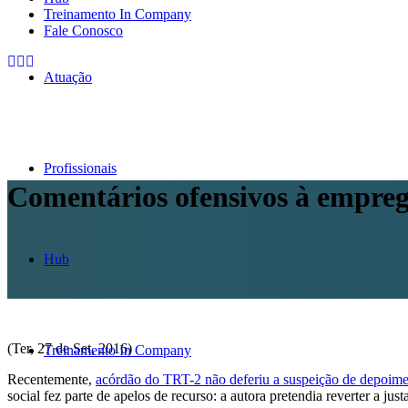
Treinamento In Company
Fale Conosco
Atuação
Profissionais
Comentários ofensivos à empreg
Hub
(Ter, 27 de Set, 2016)
Treinamento In Company
Recentemente,
acórdão do TRT-2 não deferiu a suspeição de depoim
social fez parte de apelos de recurso: a autora pretendia reverter a j