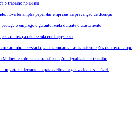
 o trabalho no Brasil
de: nova lei amplia papel das empresas na prevenção de doenças
 protege o emprego e garante renda durante o afastamento
a por adulteração de bebida em happy hour
 um caminho necessário para acompanhar as transformações do nosso tempo
da Mulher: caminhos de transformação e igualdade no trabalho
– Importante ferramenta para o clima organizacional saudável.