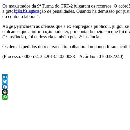
Os magistrados da 9ª Turma do TRT-2 julgaram os recursos. O acórdão,
Fale Conosco
a gradação na aplicação de penalidades. Quando há demissão por justa 
do contrato laboral”.
Ao se verificarem as ofensas que a ex-empregada publicou, julgou-se 
o alcance que a informação pode ter, por conta do meio em que foi div
(1ª instância), foi endossada também pela 2ª instância.
Os demais pedidos do recurso da trabalhadora tampouco foram acolhi
(Processo: 0000574-35.2013.5.02.0083 – Acórdão 20160382240)
LinkedIn
Twitter
Facebook
Threads
WhatsApp