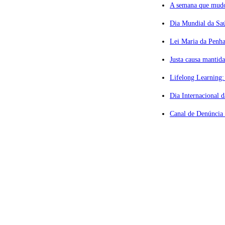
A semana que mudou
Dia Mundial da Saú
Lei Maria da Penha
ção Privilegiada
Justa causa mantid
Lifelong Learning:
vogados
Dia Internacional 
º andar
Canal de Denúncia 