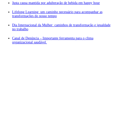
Justa causa mantida por adulteração de bebida em happy hour
Lifelong Learning: um caminho necessário para acompanhar as
transformações do nosso tempo
Dia Internacional da Mulher: caminhos de transformação e igualdade
no trabalho
Canal de Denúncia – Importante ferramenta para o clima
organizacional saudável.
Atendimento ❖