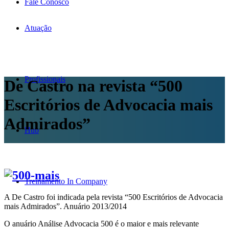
Fale Conosco
Atuação
Profissionais
De Castro na revista “500
Escritórios de Advocacia mais
Admirados”
Hub
Treinamento In Company
A De Castro foi indicada pela revista “500 Escritórios de Advocacia
mais Admirados”. Anuário 2013/2014
O anuário Análise Advocacia 500 é o maior e mais relevante