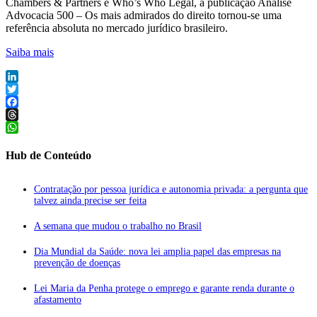
Chambers & Partners e Who’s Who Legal, a publicação Análise
Advocacia 500 – Os mais admirados do direito tornou-se uma
referência absoluta no mercado jurídico brasileiro.
Saiba mais
LinkedIn
Twitter
Facebook
Threads
WhatsApp
Hub de Conteúdo
Contratação por pessoa jurídica e autonomia privada: a pergunta que
talvez ainda precise ser feita
A semana que mudou o trabalho no Brasil
Dia Mundial da Saúde: nova lei amplia papel das empresas na
prevenção de doenças
Lei Maria da Penha protege o emprego e garante renda durante o
afastamento