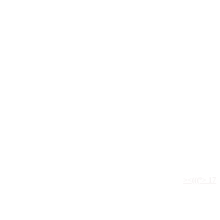
legiada
><(((º> 17