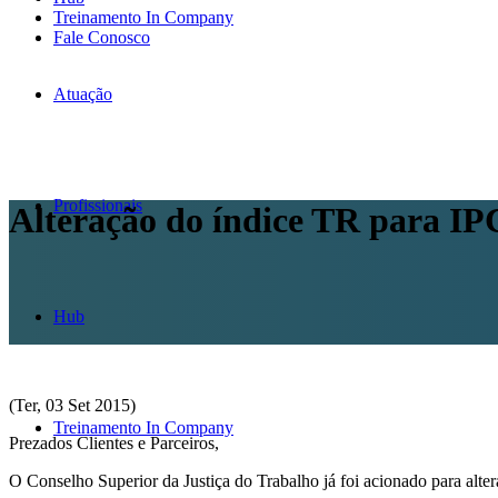
Treinamento In Company
Fale Conosco
Atuação
Profissionais
Alteração do índice TR para IP
Hub
(Ter, 03 Set 2015)
Treinamento In Company
Prezados Clientes e Parceiros,
O Conselho Superior da Justiça do Trabalho já foi acionado para alterar