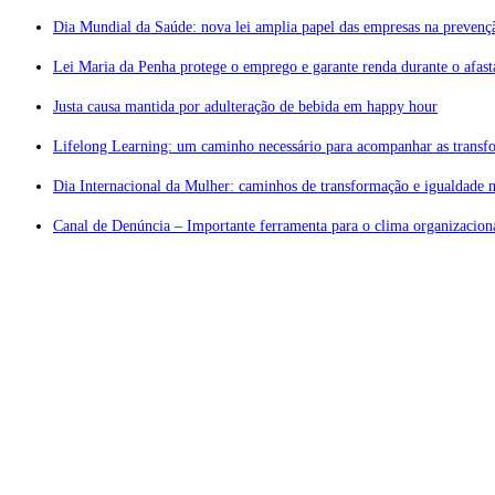
Dia Mundial da Saúde: nova lei amplia papel das empresas na prevenç
Lei Maria da Penha protege o emprego e garante renda durante o afas
Justa causa mantida por adulteração de bebida em happy hour
Lifelong Learning: um caminho necessário para acompanhar as transf
Dia Internacional da Mulher: caminhos de transformação e igualdade n
Canal de Denúncia – Importante ferramenta para o clima organizaciona