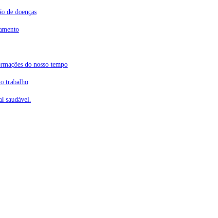
ão de doenças
tamento
ormações do nosso tempo
o trabalho
l saudável.