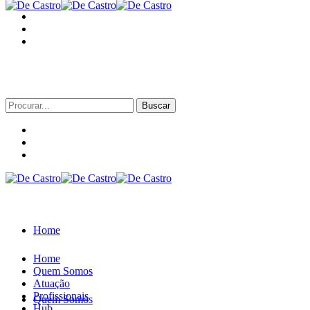
Procurar
por:
Home
Home
Quem Somos
Atuação
Profissionais
Quem Somos
Hub