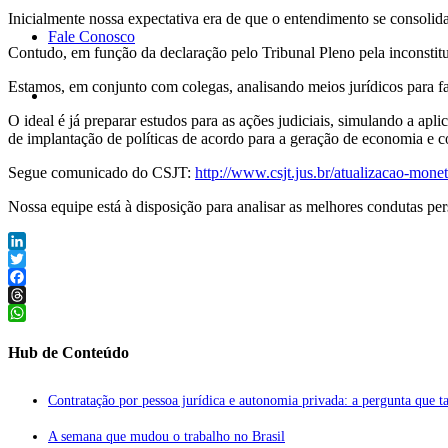
Inicialmente nossa expectativa era de que o entendimento se consolida
Fale Conosco
Contudo, em função da declaração pelo Tribunal Pleno pela inconstituci
Estamos, em conjunto com colegas, analisando meios jurídicos para faz
O ideal é já preparar estudos para as ações judiciais, simulando a apl
de implantação de políticas de acordo para a geração de economia e 
Segue comunicado do CSJT: ‎
http://www.csjt.jus.br/atualizacao-monet
Nossa equipe está à disposição para analisar as melhores condutas per
LinkedIn
Twitter
Facebook
Threads
WhatsApp
Hub de Conteúdo
Contratação por pessoa jurídica e autonomia privada: a pergunta que tal
A semana que mudou o trabalho no Brasil