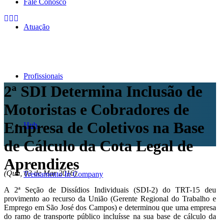
Fale Conosco
Atuação
Profissionais
2ª SDI Determina Inclusão de
Motoristas e Cobradores de
Empresa de Coletivos na Base
Hub
de Cálculo da Cota Legal de
Aprendizes
(Qua, 03 de Mar 2016)
Treinamento In Company
A 2ª Seção de Dissídios Individuais (SDI-2) do TRT-15 deu
provimento ao recurso da União (Gerente Regional do Trabalho e
Emprego em São José dos Campos) e determinou que uma empresa
do ramo de transporte público incluísse na sua base de cálculo da