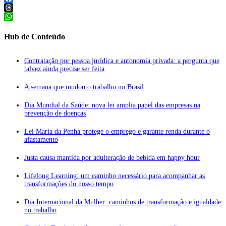
Facebook
Threads
WhatsApp
Hub de Conteúdo
Contratação por pessoa jurídica e autonomia privada: a pergunta que
talvez ainda precise ser feita
A semana que mudou o trabalho no Brasil
Dia Mundial da Saúde: nova lei amplia papel das empresas na
prevenção de doenças
Lei Maria da Penha protege o emprego e garante renda durante o
afastamento
Justa causa mantida por adulteração de bebida em happy hour
Lifelong Learning: um caminho necessário para acompanhar as
transformações do nosso tempo
Dia Internacional da Mulher: caminhos de transformação e igualdade
no trabalho