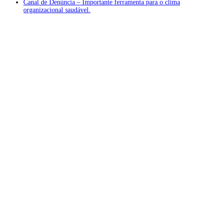
Canal de Denúncia – Importante ferramenta para o clima
organizacional saudável.
Atendimento ❖
Localização Privilegiada
De Castro Sociedade de Advogados
Avenida São Luis, nº 86 – 15º andar
São Paulo-SP