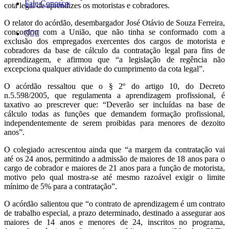
Fale Conosco
cota legal de aprendizes os motoristas e cobradores.
O relator do acórdão, desembargador José Otávio de Souza Ferreira,
concordou com a União, que não tinha se conformado com a
exclusão dos empregados exercentes dos cargos de motorista e
cobradores da base de cálculo da contratação legal para fins de
aprendizagem, e afirmou que “a legislação de regência não
excepciona qualquer atividade do cumprimento da cota legal”.
O acórdão ressaltou que o § 2º do artigo 10, do Decreto
n.5.598/2005, que regulamenta a aprendizagem profissional, é
taxativo ao prescrever que: “Deverão ser incluídas na base de
cálculo todas as funções que demandem formação profissional,
independentemente de serem proibidas para menores de dezoito
anos”.
O colegiado acrescentou ainda que “a margem da contratação vai
até os 24 anos, permitindo a admissão de maiores de 18 anos para o
cargo de cobrador e maiores de 21 anos para a função de motorista,
motivo pelo qual mostra-se até mesmo razoável exigir o limite
mínimo de 5% para a contratação”.
O acórdão salientou que “o contrato de aprendizagem é um contrato
de trabalho especial, a prazo determinado, destinado a assegurar aos
maiores de 14 anos e menores de 24, inscritos no programa,