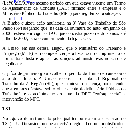
Fale Conosco
(Lei 8.213/91) no mesmo período em que estava vigente um Termo
de Ajustamento de Conduta (TAC) firmado entre a empresa e o
Ministério Público do Trabalho (MPT) para regularizar a situação.
A Bimbo ajuizou ação anulatória na 3ª Vara do Trabalho de São
Paulo (SP) alegando que, na data da lavratura do auto, em junho de
2006, estava em vigor o TAC que concedia prazo de dois anos, até
julho de 2007, para o cumprimento da legislação.
A União, em sua defesa, alegou que o Ministério do Trabalho e
Emprego (MTE) tem competência para fiscalizar o cumprimento da
norma trabalhista e aplicar as sanções administrativas no caso de
ilegalidade.
O juízo de primeiro grau acolheu o pedido da Bimbo e cancelou o
auto de infração. A União recorreu ao Tribunal Regional do
Trabalho da 2ª Região (SP), que manteve a sentença, por entender
que a empresa “estava sob o olhar atento do Ministério Público do
Trabalho”, e o acolhimento do auto da DRT “enfraqueceria” a
intervenção do MPT.
TST
No agravo de instrumento pelo qual tentou reabrir a discussão no
TST, a União sustentou que a decisão regional criou um obstáculo à