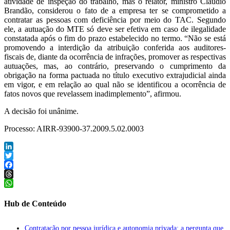
atividade de inspeção do trabalho, mas o relator, ministro Cláudio
Brandão, considerou o fato de a empresa ter se comprometido a
contratar as pessoas com deficiência por meio do TAC. Segundo
ele, a autuação do MTE só deve ser efetiva em caso de ilegalidade
constatada após o fim do prazo estabelecido no termo. “Não se está
promovendo a interdição da atribuição conferida aos auditores-
fiscais de, diante da ocorrência de infrações, promover as respectivas
autuações, mas, ao contrário, preservando o cumprimento da
obrigação na forma pactuada no título executivo extrajudicial ainda
em vigor, e em relação ao qual não se identificou a ocorrência de
fatos novos que revelassem inadimplemento”, afirmou.
A decisão foi unânime.
Processo: AIRR-93900-37.2009.5.02.0003
LinkedIn
Twitter
Facebook
Threads
WhatsApp
Hub de Conteúdo
Contratação por pessoa jurídica e autonomia privada: a pergunta que