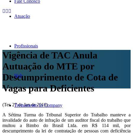
Fale Conosco
Atuação
Profissionais
Vigência de TAC Anula
Autuação do MTE por
Descumprimento de Cota de
Hub
Vagas para Deficientes
(Ter, 27 de Jan de 2016)
Treinamento In Company
A Sétima Turma do Tribunal Superior do Trabalho manteve a
invalidade do auto de infração de um auditor fiscal do trabalho que
multou a Bimbo do Brasil Ltda. em R$ 114 mil, por
descumprimento da lei de contratação de pessoas com deficiência