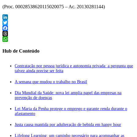
(Proc. 00028538620115020075 – Ac. 20130281144)
LinkedIn
Twitter
Facebook
Threads
WhatsApp
Hub de Conteúdo
Contratação por pessoa jurídica e autonomia privada: a pergunta que
talvez ainda precise ser feita
A semana que mudou o trabalho no Brasil
Dia Mundial da Saúde: nova lei amplia papel das empresas na
prevenção de doenças
Lei Maria da Penha protege o emprego e garante renda durante o
afastamento
Justa causa mantida por adulteração de bebida em happy hour
Lifelong Learning: um caminho necessário para acompanhar as