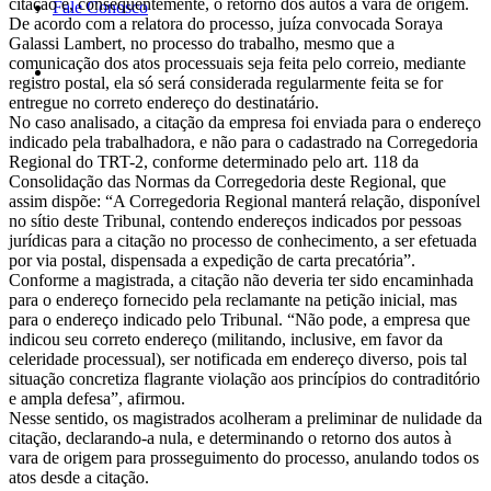
citação e, consequentemente, o retorno dos autos à vara de origem.
Fale Conosco
De acordo com a relatora do processo, juíza convocada Soraya
Galassi Lambert, no processo do trabalho, mesmo que a
comunicação dos atos processuais seja feita pelo correio, mediante
registro postal, ela só será considerada regularmente feita se for
entregue no correto endereço do destinatário.
No caso analisado, a citação da empresa foi enviada para o endereço
indicado pela trabalhadora, e não para o cadastrado na Corregedoria
Regional do TRT-2, conforme determinado pelo art. 118 da
Consolidação das Normas da Corregedoria deste Regional, que
assim dispõe: “A Corregedoria Regional manterá relação, disponível
no sítio deste Tribunal, contendo endereços indicados por pessoas
jurídicas para a citação no processo de conhecimento, a ser efetuada
por via postal, dispensada a expedição de carta precatória”.
Conforme a magistrada, a citação não deveria ter sido encaminhada
para o endereço fornecido pela reclamante na petição inicial, mas
para o endereço indicado pelo Tribunal. “Não pode, a empresa que
indicou seu correto endereço (militando, inclusive, em favor da
celeridade processual), ser notificada em endereço diverso, pois tal
situação concretiza flagrante violação aos princípios do contraditório
e ampla defesa”, afirmou.
Nesse sentido, os magistrados acolheram a preliminar de nulidade da
citação, declarando-a nula, e determinando o retorno dos autos à
vara de origem para prosseguimento do processo, anulando todos os
atos desde a citação.