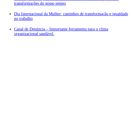
transformações do nosso tempo
Dia Internacional da Mulher: caminhos de transformação e igualdade
no trabalho
Canal de Denúncia – Importante ferramenta para o clima
organizacional saudável.
Atendimento ❖
Localização Privilegiada