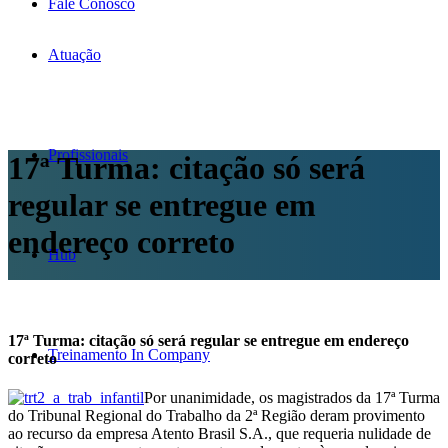
Fale Conosco
Atuação
Profissionais
17ª Turma: citação só será
regular se entregue em
endereço correto
Hub
17ª Turma: citação só será regular se entregue em endereço
Treinamento In Company
correto
Por unanimidade, os magistrados da 17ª Turma
do Tribunal Regional do Trabalho da 2ª Região deram provimento
ao recurso da empresa Atento Brasil S.A., que requeria nulidade de