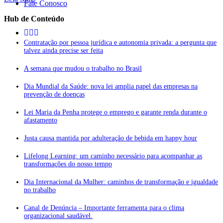
Fale Conosco
Hub de Conteúdo
Contratação por pessoa jurídica e autonomia privada: a pergunta que
talvez ainda precise ser feita
A semana que mudou o trabalho no Brasil
Dia Mundial da Saúde: nova lei amplia papel das empresas na
prevenção de doenças
Lei Maria da Penha protege o emprego e garante renda durante o
afastamento
Justa causa mantida por adulteração de bebida em happy hour
Lifelong Learning: um caminho necessário para acompanhar as
transformações do nosso tempo
Dia Internacional da Mulher: caminhos de transformação e igualdade
no trabalho
Canal de Denúncia – Importante ferramenta para o clima
organizacional saudável.