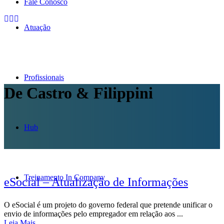
Fale Conosco
Atuação
Profissionais
De Castro & Filippini
Hub
Treinamento In Company
eSocial – Atualização de Informações
O eSocial é um projeto do governo federal que pretende unificar o
envio de informações pelo empregador em relação aos ...
Leia Mais