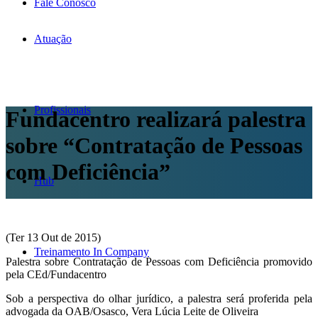
Fale Conosco
Atuação
Profissionais
Fundacentro realizará palestra
sobre “Contratação de Pessoas
com Deficiência”
Hub
(Ter 13 Out de 2015)
Treinamento In Company
Palestra sobre Contratação de Pessoas com Deficiência promovido
pela CEd/Fundacentro
Sob a perspectiva do olhar jurídico, a palestra será proferida pela
advogada da OAB/Osasco, Vera Lúcia Leite de Oliveira