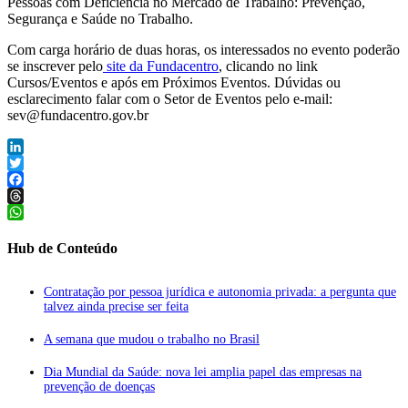
Pessoas com Deficiência no Mercado de Trabalho: Prevenção,
Segurança e Saúde no Trabalho.
Com carga horário de duas horas, os interessados no evento poderão
se inscrever pelo
site da Fundacentro
, clicando no link
Cursos/Eventos e após em Próximos Eventos. Dúvidas ou
esclarecimento falar com o Setor de Eventos pelo e-mail:
sev@fundacentro.gov.br
LinkedIn
Twitter
Facebook
Threads
WhatsApp
Hub de Conteúdo
Contratação por pessoa jurídica e autonomia privada: a pergunta que
talvez ainda precise ser feita
A semana que mudou o trabalho no Brasil
Dia Mundial da Saúde: nova lei amplia papel das empresas na
prevenção de doenças