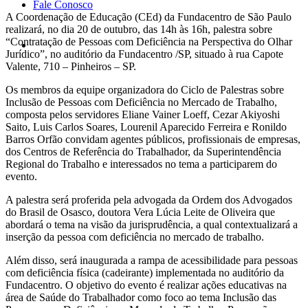
Fale Conosco
A Coordenação de Educação (CEd) da Fundacentro de São Paulo
realizará, no dia 20 de outubro, das 14h às 16h, palestra sobre
“Contratação de Pessoas com Deficiência na Perspectiva do Olhar
Jurídico”, no auditório da Fundacentro /SP, situado à rua Capote
Valente, 710 – Pinheiros – SP.
Os membros da equipe organizadora do Ciclo de Palestras sobre
Inclusão de Pessoas com Deficiência no Mercado de Trabalho,
composta pelos servidores Eliane Vainer Loeff, Cezar Akiyoshi
Saito, Luis Carlos Soares, Lourenil Aparecido Ferreira e Ronildo
Barros Orfão convidam agentes públicos, profissionais de empresas,
dos Centros de Referência do Trabalhador, da Superintendência
Regional do Trabalho e interessados no tema a participarem do
evento.
A palestra será proferida pela advogada da Ordem dos Advogados
do Brasil de Osasco, doutora Vera Lúcia Leite de Oliveira que
abordará o tema na visão da jurisprudência, a qual contextualizará a
inserção da pessoa com deficiência no mercado de trabalho.
Além disso, será inaugurada a rampa de acessibilidade para pessoas
com deficiência física (cadeirante) implementada no auditório da
Fundacentro. O objetivo do evento é realizar ações educativas na
área de Saúde do Trabalhador como foco ao tema Inclusão das