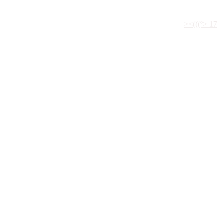
><(((º> 17