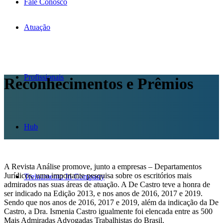
Fale Conosco
Atuação
Profissionais
Reconhecimentos e Prêmios
Hub
A Revista Análise promove, junto a empresas – Departamentos
Jurídicos, uma importante pesquisa sobre os escritórios mais
Treinamento In Company
admirados nas suas áreas de atuação. A De Castro teve a honra de
ser indicado na Edição 2013, e nos anos de 2016, 2017 e 2019.
Sendo que nos anos de 2016, 2017 e 2019, além da indicação da De
Castro, a Dra. Ismenia Castro igualmente foi elencada entre as 500
Mais Admiradas Advogadas Trabalhistas do Brasil.