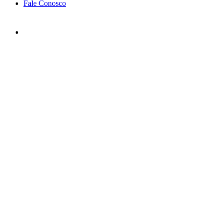
Fale Conosco
Atendimento ❖
Localização Privilegiada
De Castro Sociedade de Advogados
Avenida São Luis, nº 86 – 15º andar
São Paulo-SP