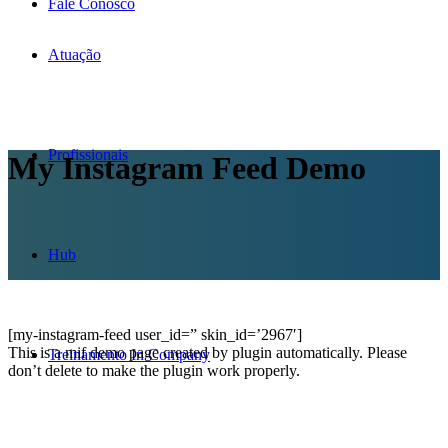
Fale Conosco
Atuação
Profissionais
My Instagram Feed Demo
Hub
[my-instagram-feed user_id=” skin_id=’2967′]
This is a mif demo page created by plugin automatically. Please
Treinamento In Company
don’t delete to make the plugin work properly.