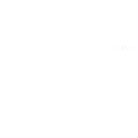
São Paulo-SP
><(((º> 17