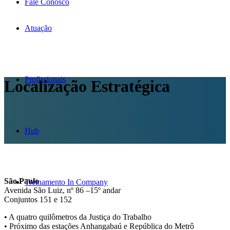
Fale Conosco
Atuação
Profissionais
Localização Estratégica
Hub
São Paulo
Treinamento In Company
Avenida São Luiz, nº 86 –15º andar
Conjuntos 151 e 152
• A quatro quilômetros da Justiça do Trabalho
• Próximo das estações Anhangabaú e República do Metrô