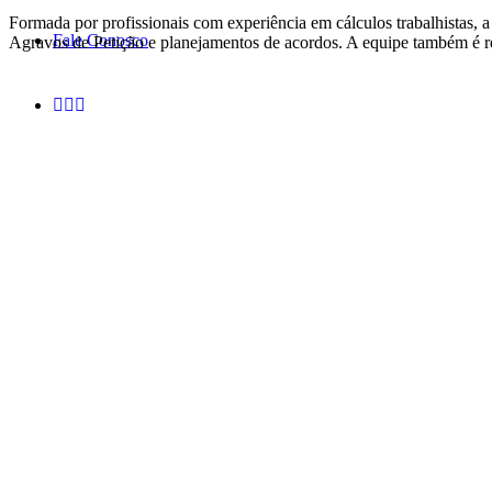
Formada por profissionais com experiência em cálculos trabalhistas,
Fale Conosco
Agravos de Petição e planejamentos de acordos. A equipe também é r
Atendi