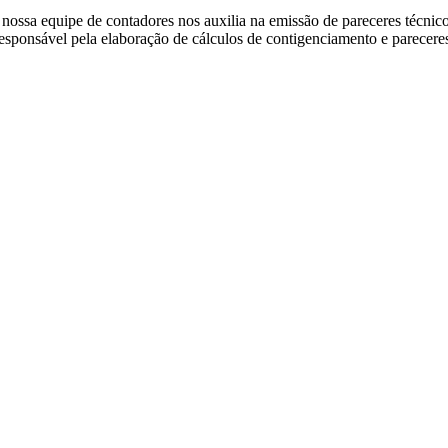
 a nossa equipe de contadores nos auxilia na emissão de pareceres téc
esponsável pela elaboração de cálculos de contigenciamento e parece
mento ❖ Localização Privi
De Castro Sociedade de Advogados
Avenida São Luis, nº 86 – 15º andar
São Paulo-SP