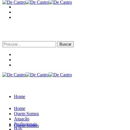
Procurar
por:
Home
Home
Quem Somos
Atuação
Profissionais
Quem Somos
Hub